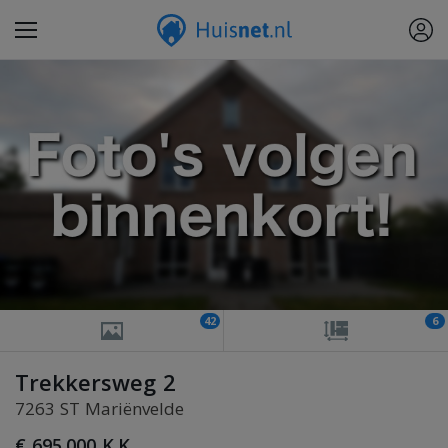
42
6
Trekkersweg 2
7263 ST Mariënvelde
€ 695.000 K.K.