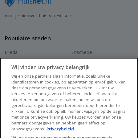
Vind je nieuwe thuis via Huisnet
Populaire steden
Breda
Enschede
Apeldoorn
Amersfoort
Wij vinden uw privacy belangrijk
Haarlem
Zaanstad
Wij en onze partners slaan informatie, zoals unieke
identificatoren in cookies, op apparaten op en/of gebruiken
Arnhem
Zwolle
deze om persoonsgegevens te verwerken. U kunt uw
keuzes te kennen geven of beheren, inclusief uw recht
Huisnet
uitoefenen om bezwaar te maken indien wij ons op
gerechtvaardigde belangen beroepen, door hieronder te
klikken. U kunt ze ook op elk moment wijzigen op de pagina
Over Huisnet
met onze privacyverklaring. Uw keuzes worden aan onze
partners doorgegeven en hebben geen effect op
Algemene voorwaarden
browsegegevens.
Privacybeleid
Privacybeleid
Wij en onze partners verwerken gegevens voor de