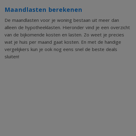
Aanwezige roerende zaken/bouwmaterialen zijn in nader
Maandlasten berekenen
overleg over te nemen
De maandlasten voor je woning bestaan uit meer dan
alleen de hypotheeklasten. Hieronder vind je een overzicht
van de bijkomende kosten en lasten. Zo weet je precies
wat je huis per maand gaat kosten. En met de handige
Ligging
vergelijkers kun je ook nog eens snel de beste deals
De landelijke ligging biedt veel rust en ruimte, toch zijn de
sluiten!
kernen Mariënvelde en Zieuwent met voorzieningen zoals
horeca, bakker, slager, supermarkt, basisschool, sport en
het rijke verenigingsleven dichtbij. De grotere kernen zoals
Ruurlo, Lichtenvoorde en Varsseveld zijn ook binnen enkele
auto minuten bereikbaar. Ook de autoweg richting
Doetinchem, Arnhem etc (A18 / A12) is goed bereikbaar.