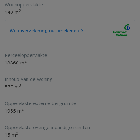
Woonoppervlakte
2
140 m
Woning is voorzien van kunststof kozijnen en ramen met
Woonverzekering nu berekenen
isolerende beglazing.
Energielabel B
Perceeloppervlakte
2
18860 m
Recent is de woning gemoderniseerd met nieuw sanitair,
vloeren, stucwerk, schilderwerk etc.
Inhoud van de woning
3
577 m
Oppervlakte externe bergruimte
Bijgebouwen:
2
1955 m
Bijgebouw 1: Stenen schuur/werkplaats met een afmeting
Oppervlakte overige inpandige ruimten
2
15 m
2
van ca. 155 m
. Gebouwd met stenen gevels, voorzien van