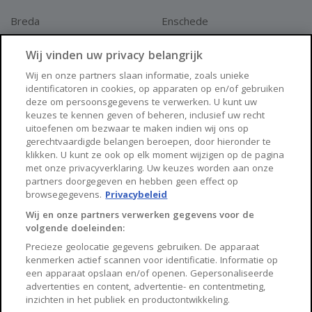
Breda
Enschede
Apeldoorn
Amersfoort
Wij vinden uw privacy belangrijk
Haarlem
Zaanstad
Wij en onze partners slaan informatie, zoals unieke
identificatoren in cookies, op apparaten op en/of gebruiken
Arnhem
Zwolle
deze om persoonsgegevens te verwerken. U kunt uw
keuzes te kennen geven of beheren, inclusief uw recht
Huisnet
uitoefenen om bezwaar te maken indien wij ons op
gerechtvaardigde belangen beroepen, door hieronder te
klikken. U kunt ze ook op elk moment wijzigen op de pagina
Over Huisnet
met onze privacyverklaring. Uw keuzes worden aan onze
partners doorgegeven en hebben geen effect op
Algemene voorwaarden
browsegegevens.
Privacybeleid
Privacybeleid
Wij en onze partners verwerken gegevens voor de
volgende doeleinden:
Contact
Precieze geolocatie gegevens gebruiken. De apparaat
Sitemap
kenmerken actief scannen voor identificatie. Informatie op
een apparaat opslaan en/of openen. Gepersonaliseerde
advertenties en content, advertentie- en contentmeting,
inzichten in het publiek en productontwikkeling.