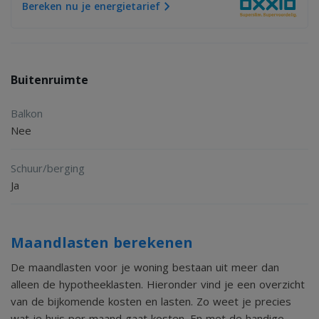
Bereken nu je energietarief
afwijken van de werkelijkheid.
Algemene informatie:
Buitenruimte
De woning is gelegen in de jonge en geliefde woonwijk
Parc Montagne, een rustige en kindvriendelijke
Balkon
woonomgeving met veel groen. Aan de voorzijde kijkt u uit
Nee
over een fraai aangelegd parkje, wat zorgt voor een
Schuur/berging
ruimtelijk gevoel en een aangename woonbeleving. Alle
Ja
dagelijkse voorzieningen bevinden zich binnen handbereik,
waaronder winkelcentrum Caberg, winkelcentrum
Maandlasten berekenen
Brusselsepoort, basisscholen, sportvoorzieningen,
openbaar vervoer en diverse recreatiemogelijkheden.
De maandlasten voor je woning bestaan uit meer dan
alleen de hypotheeklasten. Hieronder vind je een overzicht
Bovendien zijn de Maastrichtse binnenstad en de
van de bijkomende kosten en lasten. Zo weet je precies
belangrijkste uitvalswegen snel en eenvoudig bereikbaar,
wat je huis per maand gaat kosten. En met de handige