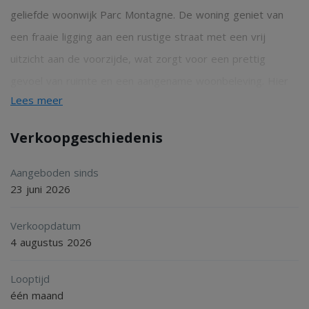
geliefde woonwijk Parc Montagne. De woning geniet van
een fraaie ligging aan een rustige straat met een vrij
uitzicht aan de voorzijde, wat zorgt voor een prettig
gevoel van ruimte en een aangename woonbeleving. Hier
Lees meer
woont u in een rustige, kindvriendelijke omgeving, terwijl
winkelcentrum Caberg, winkelcentrum Brusselsepoort,
Verkoopgeschiedenis
basisscholen, openbaar vervoer en diverse andere
dagelijkse voorzieningen zich op korte afstand bevinden.
Aangeboden sinds
23 juni 2026
Indeling:
Verkoopdatum
4 augustus 2026
Begane grond:
Looptijd
één maand
Via de entree met meterkast en garderoberuimte komt u