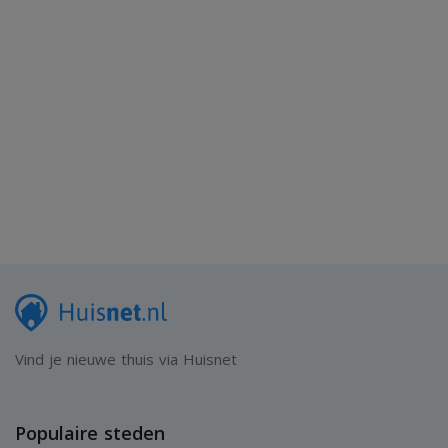
anderszins, dan wel de gevolgen daarvan. Oppervlakten en
maten zijn indicatief.
Vind je nieuwe thuis via Huisnet
Populaire steden