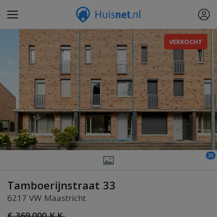
VERKOCHT
35
Tamboerijnstraat 33
6217 VW Maastricht
€ 369.000 K.K.