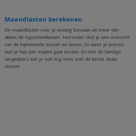
- De ruime garage is zowel van binnenuit als buiten te
bereiken en biedt tal van opslagmogelijkheden;
Maandlasten berekenen
- Oprit aanwezig voor een auto;
De maandlasten voor je woning bestaan uit meer dan
- De verwarming en warm water wordt verkregen middels
alleen de hypotheeklasten. Hieronder vind je een overzicht
van de bijkomende kosten en lasten. Zo weet je precies
combiketel (Vaillant Ecotec Plus; bj. 2022; eigendom);
wat je huis per maand gaat kosten. En met de handige
- Verzorgde royale achtertuin met een uitstekende
vergelijkers kun je ook nog eens snel de beste deals
zonligging op het zuidwesten;
sluiten!
- Definitief energielabel 'B'.
Algemene informatie:
De woning is gelegen aan de Kochstraat 8 in de geliefde
wijk Brusselsepoort in Maastricht. Deze wijk staat bekend
om haar centrale ligging en uitstekende voorzieningen. Op
korte afstand bevinden zich diverse winkels, supermarkten,