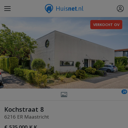
VERKOCHT OV
29
Kochstraat 8
6216 ER Maastricht
€ 535.000 K.K.