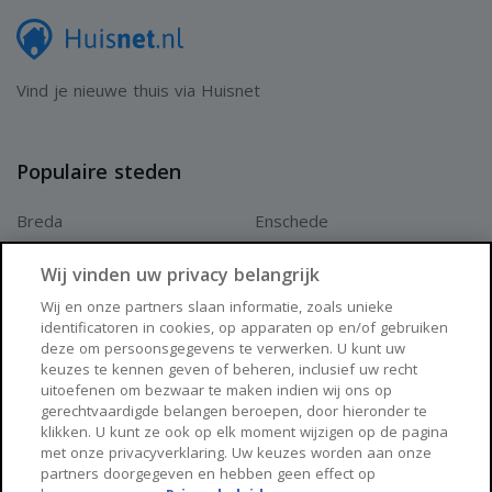
adviseurs te raadplegen teneinde een goed inzicht te
verkrijgen over de staat van onderhoud.
Vind je nieuwe thuis via Huisnet
Bovenstaande vrijblijvende informatie is door Pooters
Makelaardij met de nodige zorgvuldigheid samengesteld.
Populaire steden
Echter aanvaardt Pooters Makelaardij geen enkele
Breda
Enschede
aansprakelijkheid voor enige onvolledigheid, onjuistheid of
Apeldoorn
Amersfoort
anderszins, dan wel de gevolgen daarvan. Oppervlakten en
Wij vinden uw privacy belangrijk
Haarlem
Zaanstad
maten zijn indicatief.
Wij en onze partners slaan informatie, zoals unieke
identificatoren in cookies, op apparaten op en/of gebruiken
Arnhem
Zwolle
deze om persoonsgegevens te verwerken. U kunt uw
keuzes te kennen geven of beheren, inclusief uw recht
Huisnet
uitoefenen om bezwaar te maken indien wij ons op
gerechtvaardigde belangen beroepen, door hieronder te
klikken. U kunt ze ook op elk moment wijzigen op de pagina
Over Huisnet
met onze privacyverklaring. Uw keuzes worden aan onze
partners doorgegeven en hebben geen effect op
Algemene voorwaarden