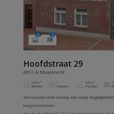
63
18
Hoofdstraat 29
6051 AJ Maasbracht
2
2
263m
7
687m
1
Wonen
Kamers
Perceel
B
Verrassend ruime woning met volop mogelijkheden!
kangoeroewonen.
Aan de Hoofdstraat 29 in Maasbracht bieden wij 