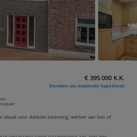
€ 395.000 K.K.
Bereken uw maximale hypotheek
900
ouwjaar
 Ideaal voor dubbele bewoning, werken aan huis of
deze verrassend ruime tussenwoning aan, met een