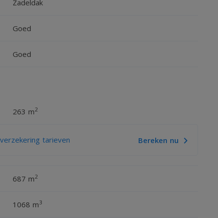
Zadeldak
Goed
Goed
aar liefst vier ruimtes:
2
263 m
erzekering tarieven
Bereken nu
ltifunctioneel verbindingspunt binnen de woning.
2
687 m
s:
 in 2025)
3
1068 m