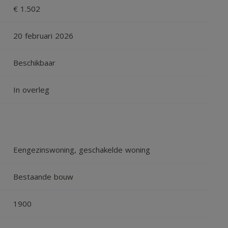
€ 1.502
s ook zeer geschikt als wasruimte, werkruimte of
20 februari 2026
jde van de woning met toegang tot:
Beschikbaar
n wastafelmeubel
In overleg
gaskachel en biedt toegang tot:
Eengezinswoning, geschakelde woning
Bestaande bouw
 van:
1900