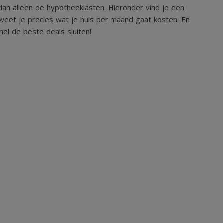
an alleen de hypotheeklasten. Hieronder vind je een
 in 2025)
weet je precies wat je huis per maand gaat kosten. En
el de beste deals sluiten!
niet standaard, maar juist daardoor zijn er veel
n woonwensen aan te passen.