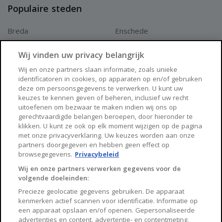
Populaire steden
Breda
Enschede
Apeldoorn
Amersfoort
Wij vinden uw privacy belangrijk
Haarlem
Zaanstad
Wij en onze partners slaan informatie, zoals unieke
identificatoren in cookies, op apparaten op en/of gebruiken
Arnhem
Zwolle
deze om persoonsgegevens te verwerken. U kunt uw
keuzes te kennen geven of beheren, inclusief uw recht
Huisnet
uitoefenen om bezwaar te maken indien wij ons op
gerechtvaardigde belangen beroepen, door hieronder te
klikken. U kunt ze ook op elk moment wijzigen op de pagina
Over Huisnet
met onze privacyverklaring. Uw keuzes worden aan onze
partners doorgegeven en hebben geen effect op
Algemene voorwaarden
browsegegevens.
Privacybeleid
Privacybeleid
Wij en onze partners verwerken gegevens voor de
volgende doeleinden:
Contact
Precieze geolocatie gegevens gebruiken. De apparaat
Sitemap
kenmerken actief scannen voor identificatie. Informatie op
een apparaat opslaan en/of openen. Gepersonaliseerde
advertenties en content, advertentie- en contentmeting,