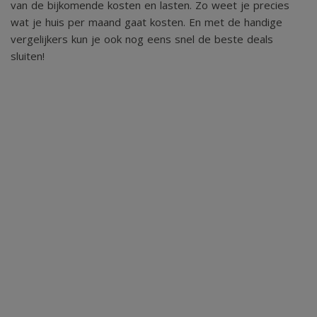
van de bijkomende kosten en lasten. Zo weet je precies
wat je huis per maand gaat kosten. En met de handige
Deze bijzondere woning combineert ruimte, comfort en
vergelijkers kun je ook nog eens snel de beste deals
sluiten!
duurzaamheid op een unieke manier. Ben je op zoek naar
een woning waar wonen en werken samenkomen op een
prachtige locatie in Lunteren? Dan is Veenweg 42 absoluut
een bezichtiging waard.
Deze informatie is door ons met de nodige zorgvuldigheid
samengesteld. Onzerzijds wordt echter geen enkele
aansprakelijkheid aanvaard voor enige onvolledigheid,
onjuistheid of anderszins, dan wel de gevolgen daarvan.
Alle opgegeven maten en oppervlakten zijn indicatief.