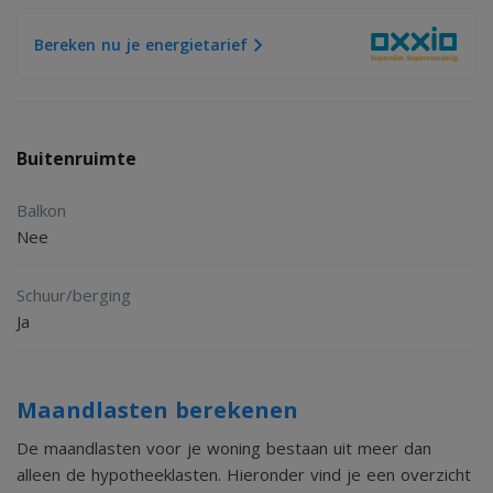
Bereken nu je energietarief
Tuin:
Ook buiten is het heerlijk genieten. De zonnige tuin
beschikt over een ruim terras, een verzorgd gazon en
Buitenruimte
fraaie borders. Dankzij de volledige omsluiting geniet je
hier van veel privacy en rust.
Balkon
Nee
Highlights:
Schuur/berging
- In 2019 is de woning volledig gerenoveerd.
Ja
- 33 Zonnepanelen.
- Energielabel A+.
Maandlasten berekenen
- Twee cv-ketels, een warm-terugwin-systeem.
- Airconditioning.
De maandlasten voor je woning bestaan uit meer dan
alleen de hypotheeklasten. Hieronder vind je een overzicht
- Alarmsysteem.