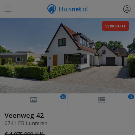
VERKOCHT
60
4
Veenweg 42
6741 EB Lunteren
€ 1.075.000 K.K.