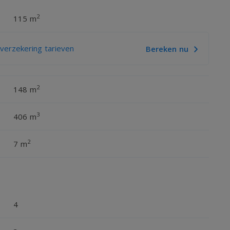
2
115 m
erzekering tarieven
Bereken nu
2
148 m
3
406 m
2
7 m
4