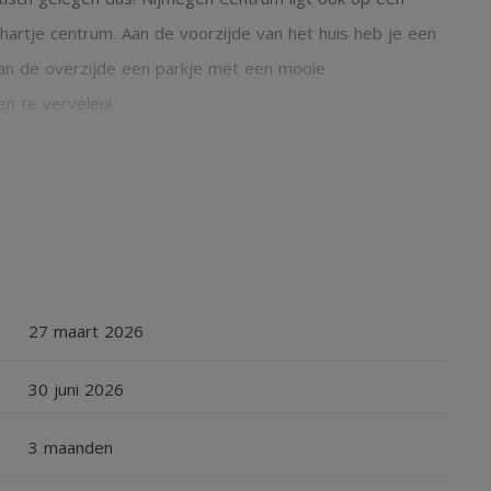
hartje centrum. Aan de voorzijde van het huis heb je een
 Aan de overzijde een parkje met een mooie
en te vervelen!
ant met energielabel A++ zijn de stookkosten lekker laag
en leuke woning op een fijne plek! Is je interesse
27 maart 2026
t (zwevend) met fonteintje, woonkamer met openslaande
t, open keuken is voorzien van L-vormige opstelling
30 juni 2026
aatwasser, combioven/magnetron, 4-pits
3 maanden