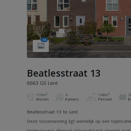
34
Beatlesstraat 13
6663 GS Lent
2
2
115m
4
148m
2
Wonen
Kamers
Perceel
B
Beatlesstraat 13 te Lent
Deze tussenwoning ligt werkelijk op een toplocatie
kinderopvang allemaal oploopafstand. Heerlijk pra