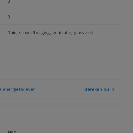
3
3
Tuin, schuur/berging, ventilatie, glasvezel
APLUSPLUS
 energietarieven
Bereken nu
Nee