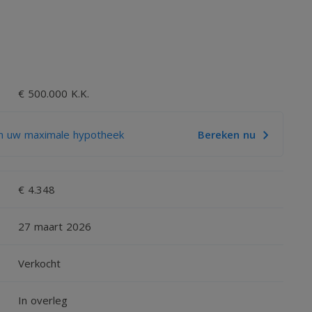
voorzien van douche, wastafelmeubel en 2e toilet.
ieping, overloop, royale 3e slaapkamer, wasruimte met
€ 500.000 K.K.
n uw maximale hypotheek
Bereken nu
wijk;
€ 4.348
t Thermion” met diverse zorgverleners o.a. huisartsen,
loskunde etc.;
27 maart 2026
Verkocht
0 en A73 zijn goed bereikbaar;
In overleg