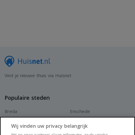
Vind je nieuwe thuis via Huisnet
Populaire steden
Breda
Enschede
Apeldoorn
Amersfoort
Wij vinden uw privacy belangrijk
Haarlem
Zaanstad
Wij en onze partners slaan informatie, zoals unieke