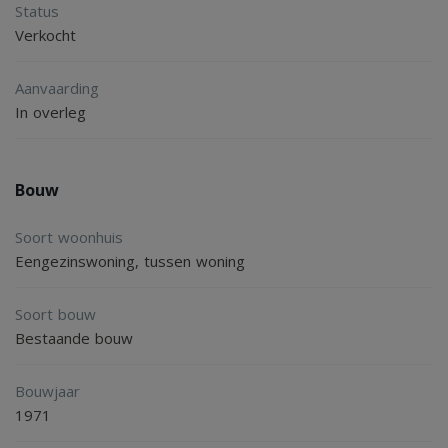
Status
inbouwapparatuur.
Verkocht
Eerste verdieping
Aanvaarding
In overleg
overloop, 3 slaapkamers, badkamer voorzien van
wastafelmeubel en douche hoek.
Bouw
Tweede verdieping
Soort woonhuis
middels vaste trap te bereiken zolder met een overloop
Eengezinswoning, tussen woning
met bergruimte, witgoedaansluiting en de Cv opstelling en
een slaapkamer.
Soort bouw
Bestaande bouw
Details
Bouwjaar
Aanvullende informatie:
1971
- bouwjaar 1971