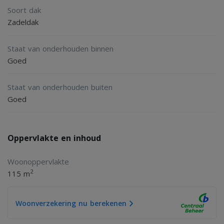
2
Soort dak
- gebruiksoppervlakte wonen 115 m
Zadeldak
2
- externe bergruimte 9 m
3
- inhoud 409 m
Staat van onderhouden binnen
2
- perceeloppervlakte 138 m
Goed
- energielabel B
Staat van onderhouden buiten
- 4 slaapkamers
Goed
- tuin op zuidoosten
- aanvaarding in onderling overleg
Oppervlakte en inhoud
Woonoppervlakte
2
115 m
Woonverzekering nu berekenen