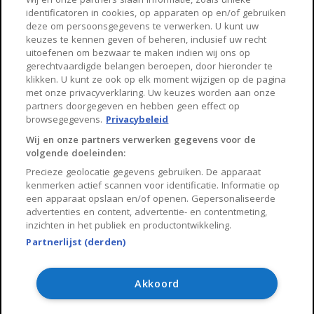
identificatoren in cookies, op apparaten op en/of gebruiken
Arnhem
Zwolle
deze om persoonsgegevens te verwerken. U kunt uw
keuzes te kennen geven of beheren, inclusief uw recht
Huisnet
uitoefenen om bezwaar te maken indien wij ons op
gerechtvaardigde belangen beroepen, door hieronder te
klikken. U kunt ze ook op elk moment wijzigen op de pagina
Over Huisnet
met onze privacyverklaring. Uw keuzes worden aan onze
partners doorgegeven en hebben geen effect op
Algemene voorwaarden
browsegegevens.
Privacybeleid
Privacybeleid
Wij en onze partners verwerken gegevens voor de
volgende doeleinden:
Contact
Precieze geolocatie gegevens gebruiken. De apparaat
Sitemap
kenmerken actief scannen voor identificatie. Informatie op
een apparaat opslaan en/of openen. Gepersonaliseerde
advertenties en content, advertentie- en contentmeting,
inzichten in het publiek en productontwikkeling.
Partnerlijst (derden)
Copyright 2026, Huisnet is onderdeel van Property Portals
B.V.
Akkoord
Algemene voorwaarden
Privacy Policy