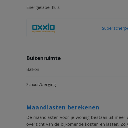
Energielabel huis
aansprakelijkheid aanvaard voor enige onvolledighe
daarvan. Dit geldt voor onder meer de opgegeven
technische installaties.
Superscherpe
Buitenruimte
Balkon
Schuur/berging
Maandlasten berekenen
De maandlasten voor je woning bestaan uit meer d
overzicht van de bijkomende kosten en lasten. Zo 