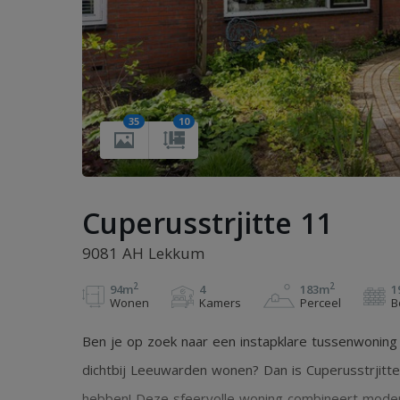
35
10
Cuperusstrjitte 11
9081 AH Lekkum
2
2
94m
4
183m
1
Wonen
Kamers
Perceel
B
Ben je op zoek naar een instapklare tussenwoning o
dichtbij Leeuwarden wonen? Dan is Cuperusstrjitt
hebben! Deze sfeervolle woning combineert moder