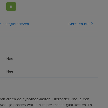
B
id, onjuistheid of anderszins, dan wel de gevolgen
 maten, oppervlakten, isolatie en ouderdom van
 energietarieven
Bereken nu
Nee
Nee
an alleen de hypotheeklasten. Hieronder vind je een
weet je precies wat je huis per maand gaat kosten. En