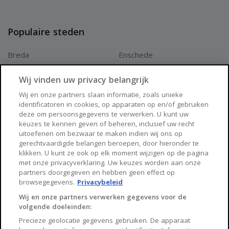
worden
Populaire steden
De informatie is met de nodige zorgvuldigheid door ons
Breda
Enschede
samengesteld. Er kunnen geen rechten worden ontleend
Apeldoorn
Amersfoort
aan deze advertentie en brochure en aanvaarden wij geen
Wij vinden uw privacy belangrijk
Haarlem
Zaanstad
enkele aansprakelijkheid voor enige onvolledigheid,
Wij en onze partners slaan informatie, zoals unieke
identificatoren in cookies, op apparaten op en/of gebruiken
Arnhem
Zwolle
onjuistheid of anderszins, dan wel de gevolgen daarvan.
deze om persoonsgegevens te verwerken. U kunt uw
keuzes te kennen geven of beheren, inclusief uw recht
Maatvoeringen en oppervlakten zijn indicatief.
Huisnet
uitoefenen om bezwaar te maken indien wij ons op
gerechtvaardigde belangen beroepen, door hieronder te
klikken. U kunt ze ook op elk moment wijzigen op de pagina
Over Huisnet
met onze privacyverklaring. Uw keuzes worden aan onze
partners doorgegeven en hebben geen effect op
Algemene voorwaarden
browsegegevens.
Privacybeleid
Privacybeleid
Wij en onze partners verwerken gegevens voor de
volgende doeleinden:
Contact
Precieze geolocatie gegevens gebruiken. De apparaat
Sitemap