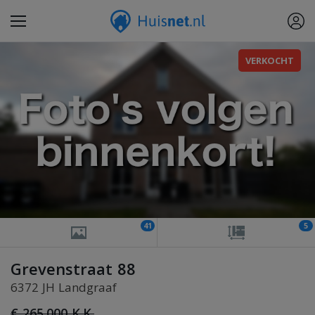
VERKOCHT
41
5
Grevenstraat 88
6372 JH Landgraaf
€ 265.000 K.K.