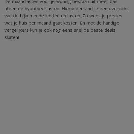
De maandlasten voor je woning bestaan uit meer dan
De zolderverdieping is dankzij de dakkapel met rolluik
alleen de hypotheeklasten. Hieronder vind je een overzicht
van de bijkomende kosten en lasten. Zo weet je precies
omgevormd tot een volwaardige extra kamer. De ruimte
wat je huis per maand gaat kosten. En met de handige
profiteert van prettig daglicht en is ruim genoeg om in te
vergelijkers kun je ook nog eens snel de beste deals
richten als slaapkamer, maar leent zich ook uitstekend als
sluiten!
werk- of hobbyruimte.
Tuin
Kelder en tuin
De woning beschikt over een provisiekelder, waar tevens
de aansluitingen voor was- en droogapparatuur zijn
gesitueerd.
Vanuit zowel de oprit als de schuifpui in de eetkamer is de