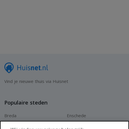
Vind je nieuwe thuis via Huisnet
Populaire steden
Breda
Enschede
Apeldoorn
Amersfoort