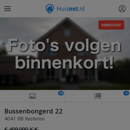
VERKOCHT
34
4
Bussenbongerd 22
4041 RB Kesteren
€ 409.000 K.K.