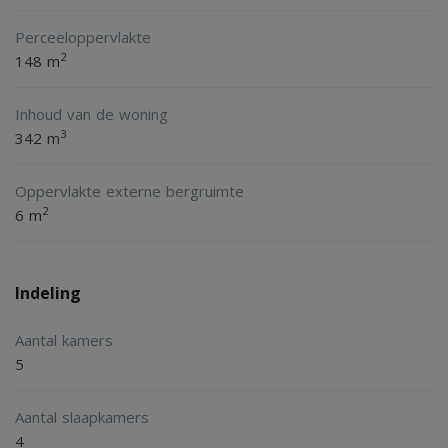
dakramen
Perceeloppervlakte
- Fraai aangelegde, besloten achtertuin
2
148 m
- Stenen berging en achterom aanwezig
Inhoud van de woning
- Volop parkeergelegenheid voor de woning
3
342 m
- Gelegen in een geliefde en kindvriendelijke woonwijk
- Goede bereikbaarheid richting A15, A12, Tiel, Arnhem en
Oppervlakte externe bergruimte
Utrecht
2
6 m
Indeling
Aantal kamers
5
Aantal slaapkamers
4