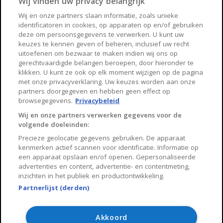
Wij vinden uw privacy belangrijk
Haarlem
Zaanstad
Wij en onze partners slaan informatie, zoals unieke
identificatoren in cookies, op apparaten op en/of gebruiken
Arnhem
Zwolle
deze om persoonsgegevens te verwerken. U kunt uw
keuzes te kennen geven of beheren, inclusief uw recht
Huisnet
uitoefenen om bezwaar te maken indien wij ons op
gerechtvaardigde belangen beroepen, door hieronder te
klikken. U kunt ze ook op elk moment wijzigen op de pagina
Over Huisnet
met onze privacyverklaring. Uw keuzes worden aan onze
partners doorgegeven en hebben geen effect op
Algemene voorwaarden
browsegegevens.
Privacybeleid
Privacybeleid
Wij en onze partners verwerken gegevens voor de
volgende doeleinden:
Contact
Precieze geolocatie gegevens gebruiken. De apparaat
Sitemap
kenmerken actief scannen voor identificatie. Informatie op
een apparaat opslaan en/of openen. Gepersonaliseerde
advertenties en content, advertentie- en contentmeting,
inzichten in het publiek en productontwikkeling.
Partnerlijst (derden)
Copyright 2026, Huisnet is onderdeel van Property Portals
B.V.
Akkoord
Algemene voorwaarden