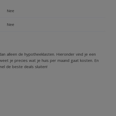
l de gevolgen daarvan. Maatvoeringen en oppervlakten zijn
Nee
Nee
an alleen de hypotheeklasten. Hieronder vind je een
weet je precies wat je huis per maand gaat kosten. En
el de beste deals sluiten!