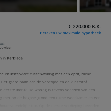
€ 220.000 K.K.
Bereken uw maximale hypotheek
983
ouwjaar
n in Kerkrade.
e en instapklare tussenwoning met een oprit, ruime
g. Het grote raam aan de voorzijde en de kunststof
 eerste indruk. De woning is tevens voorzien van een
eling met op de begane grond een ruime woonkamer en een
houdsvriendelijke tuin. Op de eerste verdieping bevinden