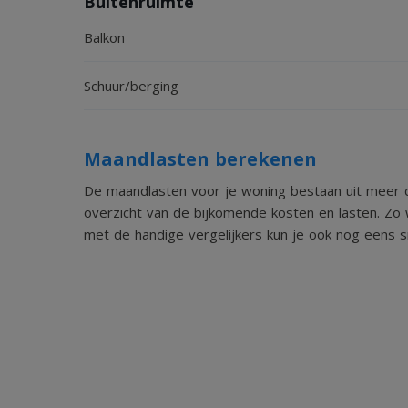
Buitenruimte
onvolledigheid, onjuistheid of anderszins, dan we
Balkon
indicatief.
Schuur/berging
Maandlasten berekenen
De maandlasten voor je woning bestaan uit meer d
overzicht van de bijkomende kosten en lasten. Zo 
met de handige vergelijkers kun je ook nog eens sn