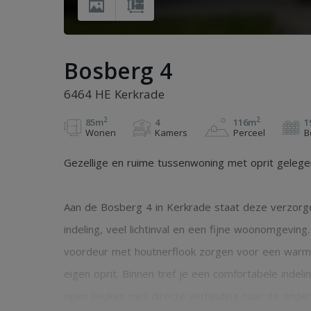
Bosberg 4
6464 HE Kerkrade
2
2
85m
4
116m
1
Wonen
Kamers
Perceel
B
Gezellige en ruime tussenwoning met oprit gelege
Aan de Bosberg 4 in Kerkrade staat deze verzorgd
indeling, veel lichtinval en een fijne woonomgevin
voordeur met houtnerflook zorgen voor een warme
eigen oprit. Binnen tref je een comfortabele ind
open keuken met directe verbinding naar de onder