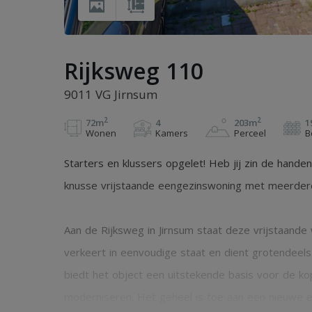
Rijksweg 110
9011 VG Jirnsum
2
2
72m
4
203m
1
Wonen
Kamers
Perceel
B
Starters en klussers opgelet! Heb jij zin de hand
knusse vrijstaande eengezinswoning met meerdere
Aan de Rijksweg in Jirnsum staat deze vrijstaand
verkeert in eenvoudige staat en dient grotende
biedt het object een uitstekende basis voor de kop
moderniseren. Het geheel is toe aan een nieuwe 