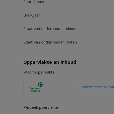
Soort bouw
Tuin
Zonnige achtertuin op het zuidwesten, met volop m
Bouwjaar
achterom en tevens via de berging.
Staat van onderhouden binnen
Op het perceel bevindt zich een garage, geschikt 
Staat van onderhouden buiten
berging/schuur.
Oppervlakte en inhoud
Woonoppervlakte
Superscherpe woonv
Perceeloppervlakte