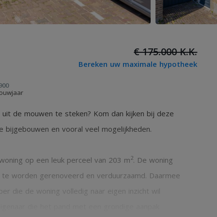
€ 175.000 K.K.
Bereken uw maximale hypotheek
900
ouwjaar
en uit de mouwen te steken? Kom dan kijken bij deze
 bijgebouwen en vooral veel mogelijkheden.
2
e woning op een leuk perceel van 203 m
. De woning
els te worden gerenoveerd en verduurzaamd. Daarmee
er die de woning volledig naar eigen inzicht wil
eigenaar die het pand met een grondige aanpak