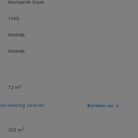
Bestaande bouw
iddag- en avondzon. De tuin is bereikbaar via een
1900
Redelijk
voor het stallen van een auto. Daarnaast is nog een
Redelijk
2
72 m
erzekering tarieven
Bereken nu
2
203 m