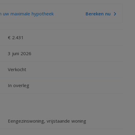
 andere VV Irnsum (voetbal), KV Irnsum (kaatsen), TV
n uw maximale hypotheek
Bereken nu
reniging Loci.
€ 2.431
de hal bevindt zich tevens de vernieuwde meterkast.
3 juni 2026
uken.
Verkocht
e douchevoorziening en toilet.
In overleg
oegang tot drie slaapkamers.
Eengezinswoning, vrijstaande woning