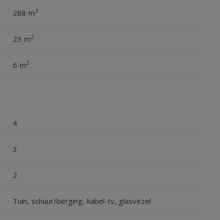
3
288 m
2
23 m
2
6 m
4
3
2
Tuin, schuur/berging, kabel-tv, glasvezel