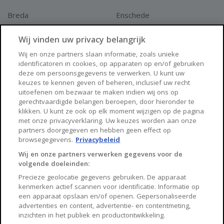
Breda
Enschede
Apeldoorn
Amersfoort
Wij vinden uw privacy belangrijk
Haarlem
Zaanstad
Wij en onze partners slaan informatie, zoals unieke
identificatoren in cookies, op apparaten op en/of gebruiken
Arnhem
Zwolle
deze om persoonsgegevens te verwerken. U kunt uw
keuzes te kennen geven of beheren, inclusief uw recht
Huisnet
uitoefenen om bezwaar te maken indien wij ons op
gerechtvaardigde belangen beroepen, door hieronder te
klikken. U kunt ze ook op elk moment wijzigen op de pagina
Over Huisnet
met onze privacyverklaring. Uw keuzes worden aan onze
partners doorgegeven en hebben geen effect op
Algemene voorwaarden
browsegegevens.
Privacybeleid
Privacybeleid
Wij en onze partners verwerken gegevens voor de
volgende doeleinden:
Contact
Precieze geolocatie gegevens gebruiken. De apparaat
Sitemap
kenmerken actief scannen voor identificatie. Informatie op
een apparaat opslaan en/of openen. Gepersonaliseerde
advertenties en content, advertentie- en contentmeting,
inzichten in het publiek en productontwikkeling.