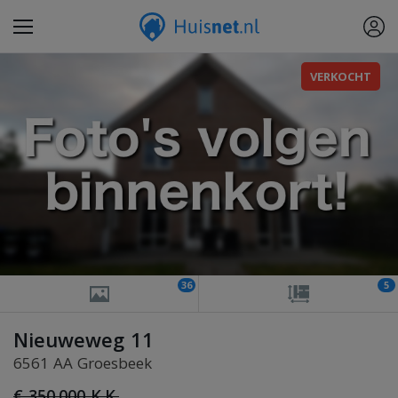
VERKOCHT
36
5
Nieuweweg 11
6561 AA Groesbeek
€ 350.000 K.K.