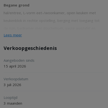
Begane grond
hal/entree, L-vorm eet-/woonkamer, open keuken met
keukenblok in rechte opstelling, berging met toegang tot
de tuin, badkamer met douchehoek, vaste wastafel en
Lees meer
wasmachineaansluiting, separaat toilet.
Verkoopgeschiedenis
Eerste verdieping
overloop, 3 slaapkamers (2 slaapkamers met dakkapel en 1
Aangeboden sinds
15 april 2026
slaapkamer met inbouwkasten).
Verkoopdatum
Tweede verdieping
3 juli 2026
te bereiken middels vlizotrap; bergzolder met gevel- en
Looptijd
dakraam.
3 maanden