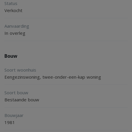
Status
zonnepanelen geplaatst. Remeha Quinta cv-combiketel,
Verkocht
bouwjaar 2004.
Het definitieve energielabel B is geldig tot en met 29-05-
Aanvaarding
In overleg
2036.
Er is parkeergelegenheid voor 4 auto’s, waarvan 2 onder
Bouw
de carport, op eigen terrein en voldoende in de directe
Soort woonhuis
omgeving van de woning.
Eengezinswoning, twee-onder-een-kap woning
Soort bouw
Bestaande bouw
Bouwjaar
1981