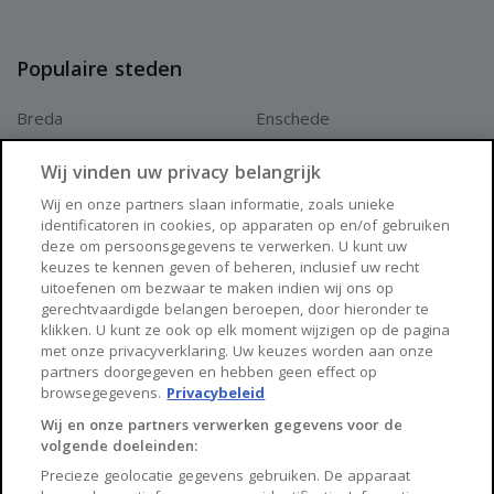
Populaire steden
Breda
Enschede
Apeldoorn
Amersfoort
Wij vinden uw privacy belangrijk
Haarlem
Zaanstad
Wij en onze partners slaan informatie, zoals unieke
identificatoren in cookies, op apparaten op en/of gebruiken
Arnhem
Zwolle
deze om persoonsgegevens te verwerken. U kunt uw
keuzes te kennen geven of beheren, inclusief uw recht
Huisnet
uitoefenen om bezwaar te maken indien wij ons op
gerechtvaardigde belangen beroepen, door hieronder te
klikken. U kunt ze ook op elk moment wijzigen op de pagina
Over Huisnet
met onze privacyverklaring. Uw keuzes worden aan onze
partners doorgegeven en hebben geen effect op
Algemene voorwaarden
browsegegevens.
Privacybeleid
Privacybeleid
Wij en onze partners verwerken gegevens voor de
volgende doeleinden:
Contact
Precieze geolocatie gegevens gebruiken. De apparaat
Sitemap