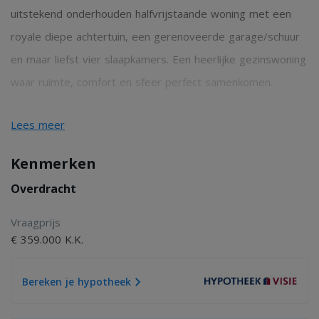
uitstekend onderhouden halfvrijstaande woning met een
royale diepe achtertuin, een gerenoveerde garage/schuur
en maar liefst vier slaapkamers. Een heerlijke gezinswoning
waar ruimte, comfort en sfeer perfect samenkomen.
Lees meer
De woning ligt op een fijne locatie met diverse
voorzieningen in de directe omgeving. Winkels,
Kenmerken
supermarkten, scholen, sportverenigingen en
Overdracht
horecagelegenheden bevinden zich op korte afstand.
Daarnaast is er een speeltuintje nabij de woning en staat
Vraagprijs
€ 359.000 K.K.
de omgeving bekend om haar groene karakter met mooie
wandel- en fietsmogelijkheden. Hierdoor is dit een ideale
Bereken je hypotheek
plek voor gezinnen en liefhebbers van rustig wonen met
alle voorzieningen binnen handbereik.