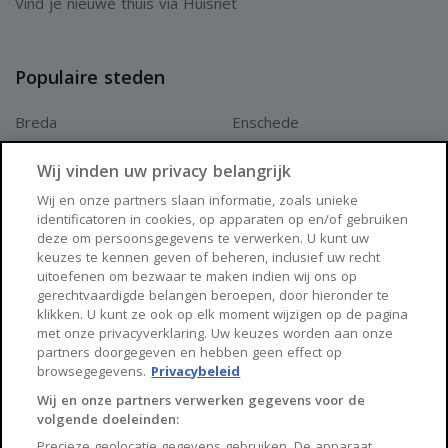
Vind je nieuwe thuis via Huisnet
Populaire steden
Breda
Enschede
Apeldoorn
Amersfoort
Wij vinden uw privacy belangrijk
Haarlem
Zaanstad
Wij en onze partners slaan informatie, zoals unieke
identificatoren in cookies, op apparaten op en/of gebruiken
Arnhem
Zwolle
deze om persoonsgegevens te verwerken. U kunt uw
keuzes te kennen geven of beheren, inclusief uw recht
Huisnet
uitoefenen om bezwaar te maken indien wij ons op
gerechtvaardigde belangen beroepen, door hieronder te
klikken. U kunt ze ook op elk moment wijzigen op de pagina
Over Huisnet
met onze privacyverklaring. Uw keuzes worden aan onze
partners doorgegeven en hebben geen effect op
Algemene voorwaarden
browsegegevens.
Privacybeleid
Privacybeleid
Wij en onze partners verwerken gegevens voor de
volgende doeleinden:
Contact
Precieze geolocatie gegevens gebruiken. De apparaat