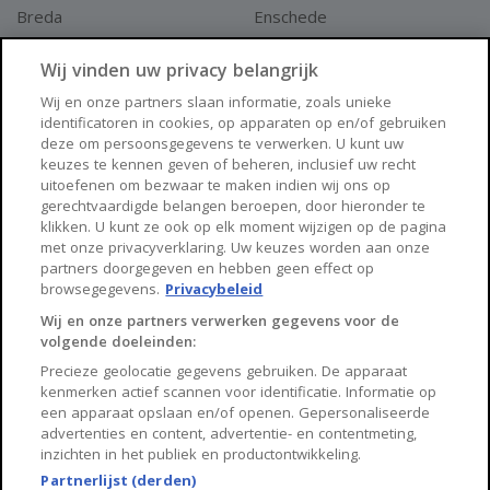
Breda
Enschede
Apeldoorn
Amersfoort
Wij vinden uw privacy belangrijk
Haarlem
Zaanstad
Wij en onze partners slaan informatie, zoals unieke
identificatoren in cookies, op apparaten op en/of gebruiken
Arnhem
Zwolle
deze om persoonsgegevens te verwerken. U kunt uw
keuzes te kennen geven of beheren, inclusief uw recht
Huisnet
uitoefenen om bezwaar te maken indien wij ons op
gerechtvaardigde belangen beroepen, door hieronder te
klikken. U kunt ze ook op elk moment wijzigen op de pagina
Over Huisnet
met onze privacyverklaring. Uw keuzes worden aan onze
partners doorgegeven en hebben geen effect op
Algemene voorwaarden
browsegegevens.
Privacybeleid
Privacybeleid
Wij en onze partners verwerken gegevens voor de
volgende doeleinden:
Contact
Precieze geolocatie gegevens gebruiken. De apparaat
Sitemap
kenmerken actief scannen voor identificatie. Informatie op
een apparaat opslaan en/of openen. Gepersonaliseerde
advertenties en content, advertentie- en contentmeting,
inzichten in het publiek en productontwikkeling.
Partnerlijst (derden)
Copyright 2026, Huisnet is onderdeel van Property Portals