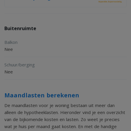
2
- Royaal perceel 2458m
:
- Gasloos;
Buitenruimte
Algemene informatie:
Balkon
Westbroek (Limburgs: 't Grwat-Brook) is een buurtschap
Nee
ten zuidwesten van Geulle in de gemeente Meerssen in de
Nederlandse provincie Limburg. De buurtschap ligt tussen
Schuur/berging
Oostbroek en het Julianakanaal in het Maasdal en telt circa
Nee
80 huizen langs de gelijknamige straat. De naam wijst er
op dat het dorp ontstaan is uit de ontginning van een
Maandlasten berekenen
moerasgebied. Langs de buurtschap stroomt de Verlegde
De maandlasten voor je woning bestaan uit meer dan
Broekgraaf die door verschillende zijbeken vanuit het
alleen de hypotheeklasten. Hieronder vind je een overzicht
bronrijke Bunderbos wordt gevoed, waaronder de
van de bijkomende kosten en lasten. Zo weet je precies
wat je huis per maand gaat kosten. En met de handige
Heiligenbeek en de Bosbeek.