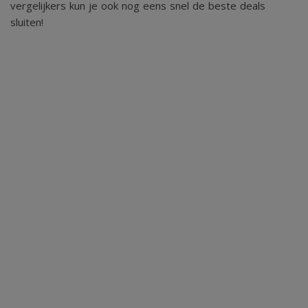
vergelijkers kun je ook nog eens snel de beste deals
sluiten!
Ter bescherming van de belangen van zowel koper als
verkoper, wordt uitdrukkelijk gesteld dat een
koopovereenkomst met betrekking tot deze onroerende
zaak eerst dan tot stand komt nadat koper en verkoper de
koopovereenkomst hebben getekend
("schriftelijkheidsvereiste").De termijn die wordt
opgenomen voor eventuele (overeengekomen)
ontbindende voorwaarden (bv. Financiering) is in de regel 4
tot 6 weken na het sluiten van de mondelinge
wilsovereenkomst. De waarborgsom/bankgarantie is 10%
van de koopsom. De koper dient deze 2 weken ná het
vervallen van de ontbindende voorwaarden bij de
desbetreffende notaris te deponeren.