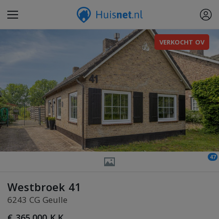
VERKOCHT OV
47
Westbroek 41
6243 CG Geulle
€ 365.000 K.K.