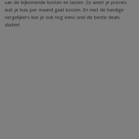
van de bijkomende kosten en lasten. Zo weet je precies
wat je huis per maand gaat kosten. En met de handige
Details
vergelijkers kun je ook nog eens snel de beste deals
sluiten!
Instapklare tussenwoning
Vier slaapkamers
Energielabel B
Geheel voorzien van HR++ kunststof kozijnen m.u.v. de
bijkeuken
Vloerverwarming in keuken
Twee airco-installaties
10 zonnepanelen van Jinko Solar met micro-omvormers
Rolluiken aanwezig
Bosch 30 HRC Cv-installatie
Open keuken
Onderhoudsvriendelijke tuin