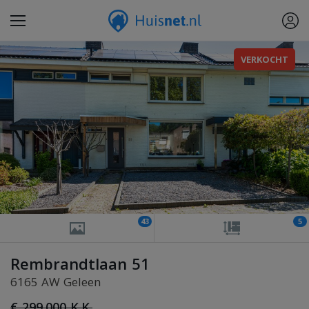
VERKOCHT
43
5
Rembrandtlaan 51
6165 AW Geleen
€ 299.000 K.K.