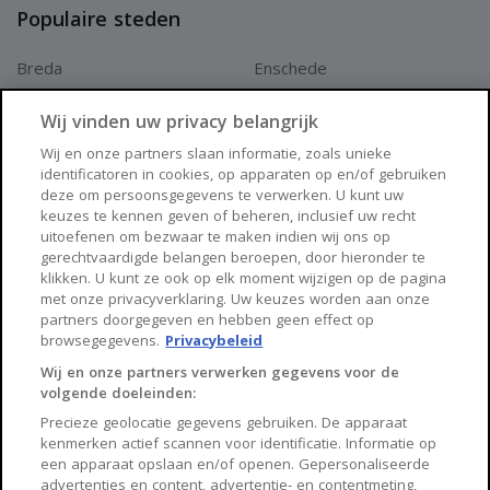
Populaire steden
Breda
Enschede
Apeldoorn
Amersfoort
Wij vinden uw privacy belangrijk
Haarlem
Zaanstad
Wij en onze partners slaan informatie, zoals unieke
identificatoren in cookies, op apparaten op en/of gebruiken
Arnhem
Zwolle
deze om persoonsgegevens te verwerken. U kunt uw
keuzes te kennen geven of beheren, inclusief uw recht
Huisnet
uitoefenen om bezwaar te maken indien wij ons op
gerechtvaardigde belangen beroepen, door hieronder te
klikken. U kunt ze ook op elk moment wijzigen op de pagina
Over Huisnet
met onze privacyverklaring. Uw keuzes worden aan onze
partners doorgegeven en hebben geen effect op
Algemene voorwaarden
browsegegevens.
Privacybeleid
Privacybeleid
Wij en onze partners verwerken gegevens voor de
volgende doeleinden:
Contact
Precieze geolocatie gegevens gebruiken. De apparaat
Sitemap
kenmerken actief scannen voor identificatie. Informatie op
een apparaat opslaan en/of openen. Gepersonaliseerde
advertenties en content, advertentie- en contentmeting,