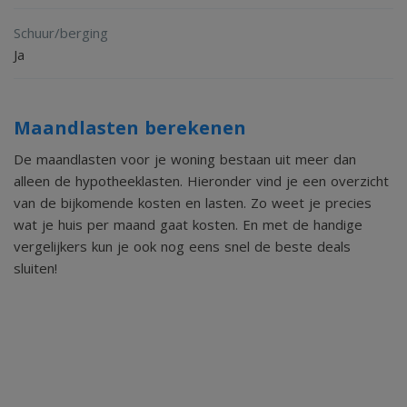
De tuin is verzorgd aangelegd met sierbestrating,
Schuur/berging
groenblijvende beplanting en kleurrijke bloeiers. Dankzij de
Ja
volwassen begroeiing geniet u hier van veel privacy.
Een absolute meerwaarde vormt de sfeervolle veranda
Maandlasten berekenen
met pannendak achter in de tuin. Hier kunt u tot in de late
De maandlasten voor je woning bestaan uit meer dan
uurtjes genieten van lange zomeravonden. Daarnaast is er
alleen de hypotheeklasten. Hieronder vind je een overzicht
een praktische houtopslag aanwezig en beschikt de tuin
van de bijkomende kosten en lasten. Zo weet je precies
over een schuur voor tuinspullen en gereedschap.
wat je huis per maand gaat kosten. En met de handige
vergelijkers kun je ook nog eens snel de beste deals
De voormalige garage is bovendien op fraaie wijze
sluiten!
verbeterd en ingericht als multifunctionele ruimte. Dankzij
de verwarming, wastafel en glazen pui met deur is deze
ruimte geschikt voor uiteenlopende doeleinden zoals
hobbyruimte of atelier.
Aan de voorzijde beschikt de woning over een royale oprit