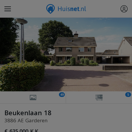
49
5
Beukenlaan 18
3886 AE Garderen
€ 635.000 K.K.