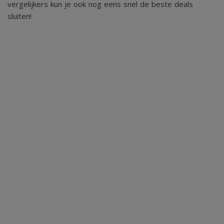
vergelijkers kun je ook nog eens snel de beste deals
bezichtiging!
sluiten!
Kenmerken
2
- perceeloppervlakte 779 m
(eigen grond)
- parkbijdrage € 1.267,- per jaar (2025)
- 8-persoons (2 slaapkamers, 2 bedstedes)
- inclusief complete inventaris (behoudens persoonlijke
zaken)
- 2 badkamers
- infraroodsauna en stoomdouchecabine
- vloerverwarming
- eigen parkeerplaats
- energielabel A
- (recreatief) verhuur via het park mogelijk