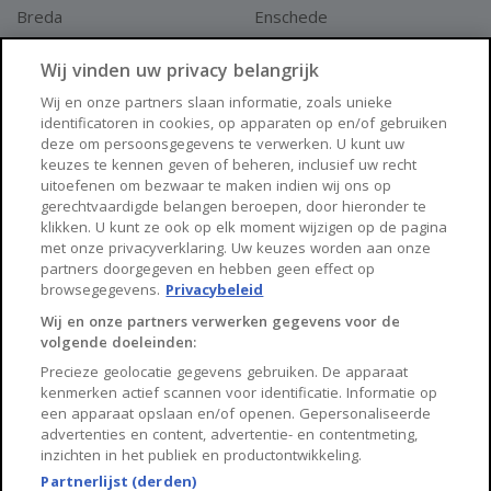
Breda
Enschede
Apeldoorn
Amersfoort
Wij vinden uw privacy belangrijk
Haarlem
Zaanstad
Wij en onze partners slaan informatie, zoals unieke
identificatoren in cookies, op apparaten op en/of gebruiken
Arnhem
Zwolle
deze om persoonsgegevens te verwerken. U kunt uw
keuzes te kennen geven of beheren, inclusief uw recht
Huisnet
uitoefenen om bezwaar te maken indien wij ons op
gerechtvaardigde belangen beroepen, door hieronder te
klikken. U kunt ze ook op elk moment wijzigen op de pagina
Over Huisnet
met onze privacyverklaring. Uw keuzes worden aan onze
partners doorgegeven en hebben geen effect op
Algemene voorwaarden
browsegegevens.
Privacybeleid
Privacybeleid
Wij en onze partners verwerken gegevens voor de
volgende doeleinden:
Contact
Precieze geolocatie gegevens gebruiken. De apparaat
Sitemap
kenmerken actief scannen voor identificatie. Informatie op
een apparaat opslaan en/of openen. Gepersonaliseerde
advertenties en content, advertentie- en contentmeting,
inzichten in het publiek en productontwikkeling.
Partnerlijst (derden)
Copyright 2026, Huisnet is onderdeel van Property Portals