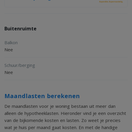
loungeset, gesitueerd in het verlengde van de woonkamer.
Daarnaast is er een gazon, prachtige kleurrijke vaste
beplanting, een buitenkraan en veel groen om van te
Buitenruimte
genieten in deze prachtige en rustige omgeving. Parkeren
Balkon
kan uiteraard op eigen terrein, aan de achter van het
Nee
percelen is geschikt voor twee a drie voertuigen.
Schuur/berging
De woning wordt compleet ingericht opgeleverd, dus u
Nee
hoeft alleen maar uw koffer met kleding mee te nemen en
het grote genieten kan beginnen. Verhuren of een
Maandlasten berekenen
combinatie hiervan kan uiteraard ook (uitsluitend via het
De maandlasten voor je woning bestaan uit meer dan
park).
alleen de hypotheeklasten. Hieronder vind je een overzicht
van de bijkomende kosten en lasten. Zo weet je precies
wat je huis per maand gaat kosten. En met de handige
U bent van harte welkom voor een vrijblijvende