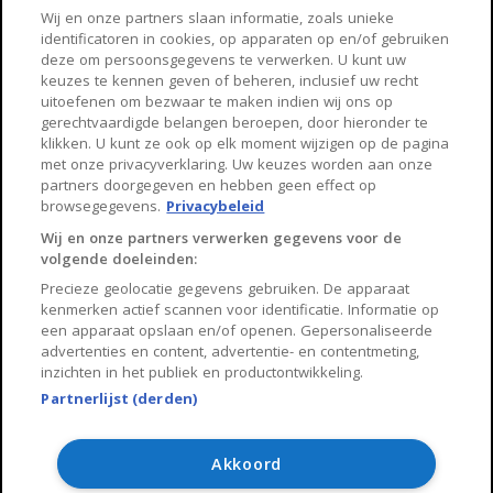
Haarlem
Zaanstad
Wij en onze partners slaan informatie, zoals unieke
identificatoren in cookies, op apparaten op en/of gebruiken
Arnhem
Zwolle
deze om persoonsgegevens te verwerken. U kunt uw
keuzes te kennen geven of beheren, inclusief uw recht
Huisnet
uitoefenen om bezwaar te maken indien wij ons op
gerechtvaardigde belangen beroepen, door hieronder te
klikken. U kunt ze ook op elk moment wijzigen op de pagina
Over Huisnet
met onze privacyverklaring. Uw keuzes worden aan onze
partners doorgegeven en hebben geen effect op
Algemene voorwaarden
browsegegevens.
Privacybeleid
Privacybeleid
Wij en onze partners verwerken gegevens voor de
volgende doeleinden:
Contact
Precieze geolocatie gegevens gebruiken. De apparaat
Sitemap
kenmerken actief scannen voor identificatie. Informatie op
een apparaat opslaan en/of openen. Gepersonaliseerde
advertenties en content, advertentie- en contentmeting,
inzichten in het publiek en productontwikkeling.
Partnerlijst (derden)
Copyright 2026, Huisnet is onderdeel van Property Portals
B.V.
Akkoord
Algemene voorwaarden