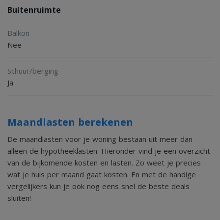
Buitenruimte
De tuin rondom de woning is een van de absolute
pluspunten van deze recreatiewoning. Het perceel is fraai
Balkon
aangelegd met een verzorgd gazon, meerdere terrassen
Nee
en een grote diversiteit aan volgroeide beplanting. Dankzij
Schuur/berging
de groene erfafscheidingen geniet u hier van veel privacy
Ja
en rust. Er is altijd wel een fijne plek te vinden om van de
zon of juist van de schaduw te genieten. Of u nu wilt
ontspannen met een goed boek, gezellig buiten wilt eten
Maandlasten berekenen
of simpelweg wilt genieten van de natuur, deze tuin biedt
De maandlasten voor je woning bestaan uit meer dan
alleen de hypotheeklasten. Hieronder vind je een overzicht
alle mogelijkheden.
van de bijkomende kosten en lasten. Zo weet je precies
wat je huis per maand gaat kosten. En met de handige
Daarnaast beschikt het perceel over een royale houten
vergelijkers kun je ook nog eens snel de beste deals
sluiten!
buitenberging, ideaal voor het stallen van fietsen,
tuinmeubilair en gereedschap. Op eigen terrein is