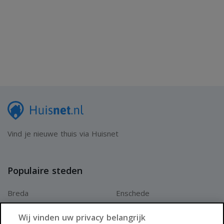
afspraak en laat u verrassen door de comfortabele
indeling, de duurzame voorzieningen en de prachtige
ligging op de Veluwe.
Vind je nieuwe thuis via Huisnet
Populaire steden
Breda
Enschede
Apeldoorn
Amersfoort
Wij vinden uw privacy belangrijk