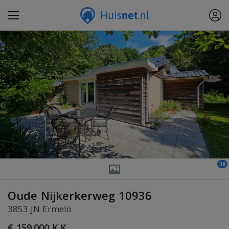
38
Oude Nijkerkerweg 10936
3853 JN Ermelo
€ 159.000 K.K.