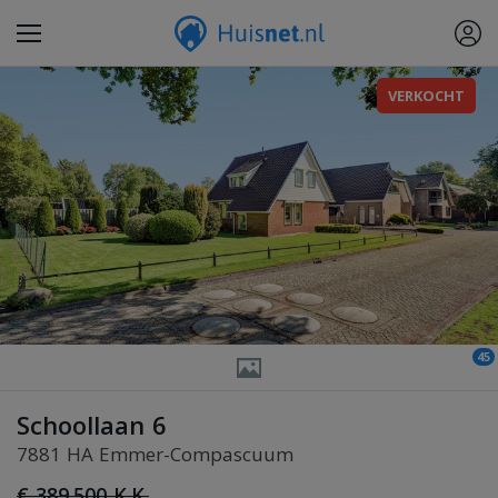
VERKOCHT
45
Schoollaan 6
7881 HA Emmer-Compascuum
€ 389.500 K.K.