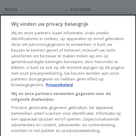
Breda
Enschede
Apeldoorn
Amersfoort
Wij vinden uw privacy belangrijk
Haarlem
Zaanstad
Wij en onze partners slaan informatie, zoals unieke
identificatoren in cookies, op apparaten op en/of gebruiken
Arnhem
Zwolle
deze om persoonsgegevens te verwerken. U kunt uw
keuzes te kennen geven of beheren, inclusief uw recht
Huisnet
uitoefenen om bezwaar te maken indien wij ons op
gerechtvaardigde belangen beroepen, door hieronder te
klikken. U kunt ze ook op elk moment wijzigen op de pagina
Over Huisnet
met onze privacyverklaring. Uw keuzes worden aan onze
partners doorgegeven en hebben geen effect op
Algemene voorwaarden
browsegegevens.
Privacybeleid
Privacybeleid
Wij en onze partners verwerken gegevens voor de
volgende doeleinden:
Contact
Precieze geolocatie gegevens gebruiken. De apparaat
Sitemap
kenmerken actief scannen voor identificatie. Informatie op
een apparaat opslaan en/of openen. Gepersonaliseerde
advertenties en content, advertentie- en contentmeting,
inzichten in het publiek en productontwikkeling.