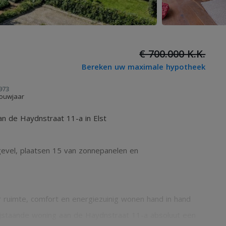
€ 700.000 K.K.
Bereken uw maximale hypotheek
973
ouwjaar
 de Haydnstraat 11-a in Elst
 gevel, plaatsen 15 van zonnepanelen en
 ruimte, comfort en energiezuinig wonen hand in hand
ijstaande woning aan de Haydnstraat 11-a absoluut een