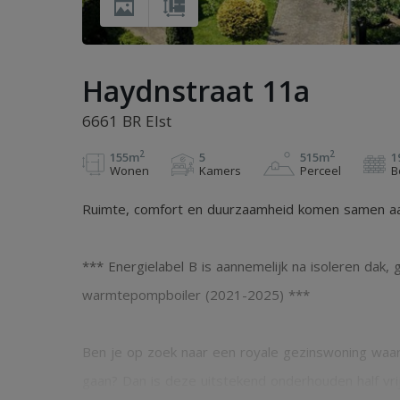
Haydnstraat 11a
6661 BR Elst
2
2
155m
5
515m
1
Wonen
Kamers
Perceel
B
Ruimte, comfort en duurzaamheid komen samen aan
*** Energielabel B is aannemelijk na isoleren dak,
warmtepompboiler (2021-2025) ***
Ben je op zoek naar een royale gezinswoning waar
gaan? Dan is deze uitstekend onderhouden half vr