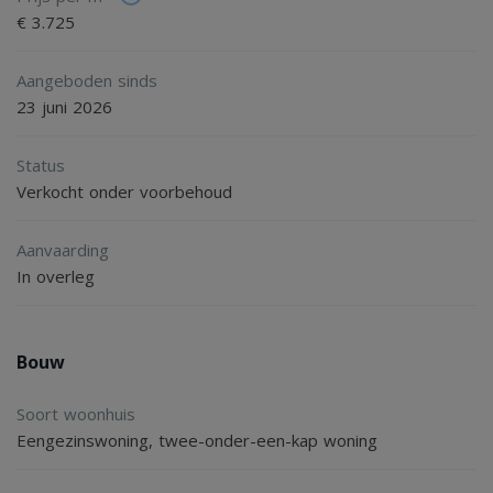
€ 3.725
Begane grond
Souterrain:
Aangeboden sinds
Praktische provisiekelder
23 juni 2026
Begane grond:
Status
Verkocht onder voorbehoud
Hal, toilet met fonteintje.
Sfeervolle woon/eetkamer die in verbinding staat met de
Aanvaarding
open keuken.
In overleg
De keuken is voorzien van een kookeiland en diverse
inbouwapparatuur waaronder: inductiekookplaat, afzuigkap,
Bouw
vaatwasser, oven, koelkast en diepvries.
Soort woonhuis
Eengezinswoning, twee-onder-een-kap woning
Tuin + garage:
Prachtig onderhouden en sfeervolle tuin.