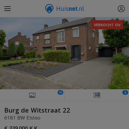
VERKOCHT OV
41
8
Burg de Witstraat 22
6181 BW Elsloo
€ 339.000 K.K.