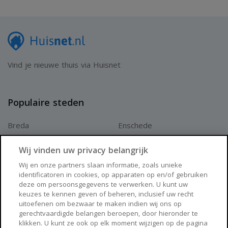
Vind je nieuwe thuis via Huisnet
Populaire steden
Breda
Enschede
Apeldoorn
Amersfoort
Wij vinden uw privacy belangrijk
Haarlem
Zaanstad
Wij en onze partners slaan informatie, zoals unieke
identificatoren in cookies, op apparaten op en/of gebruiken
Arnhem
Zwolle
deze om persoonsgegevens te verwerken. U kunt uw
keuzes te kennen geven of beheren, inclusief uw recht
Huisnet
uitoefenen om bezwaar te maken indien wij ons op
gerechtvaardigde belangen beroepen, door hieronder te
klikken. U kunt ze ook op elk moment wijzigen op de pagina
Over Huisnet