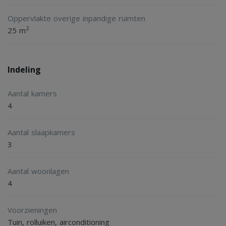
De huurovereenkomst dient overgenomen of afgekocht te
Oppervlakte overige inpandige ruimten
worden;
2
25 m
Indeling
Aantal kamers
4
Aantal slaapkamers
3
Aantal woonlagen
4
Voorzieningen
Tuin, rolluiken, airconditioning