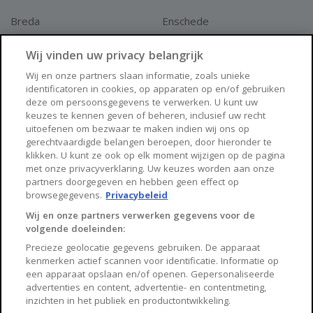
Breda
Enschede
Apeldoorn
Amersfoort
Wij vinden uw privacy belangrijk
Haarlem
Zaanstad
Wij en onze partners slaan informatie, zoals unieke
identificatoren in cookies, op apparaten op en/of gebruiken
Arnhem
Zwolle
deze om persoonsgegevens te verwerken. U kunt uw
keuzes te kennen geven of beheren, inclusief uw recht
Huisnet
uitoefenen om bezwaar te maken indien wij ons op
gerechtvaardigde belangen beroepen, door hieronder te
klikken. U kunt ze ook op elk moment wijzigen op de pagina
Over Huisnet
met onze privacyverklaring. Uw keuzes worden aan onze
partners doorgegeven en hebben geen effect op
Algemene voorwaarden
browsegegevens.
Privacybeleid
Privacybeleid
Wij en onze partners verwerken gegevens voor de
volgende doeleinden:
Contact
Precieze geolocatie gegevens gebruiken. De apparaat
Sitemap
kenmerken actief scannen voor identificatie. Informatie op
een apparaat opslaan en/of openen. Gepersonaliseerde
advertenties en content, advertentie- en contentmeting,
inzichten in het publiek en productontwikkeling.