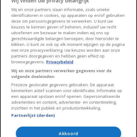
Wij vinden uw privacy belangrijk
Haarlem
Zaanstad
Wij en onze partners slaan informatie, zoals unieke
identificatoren in cookies, op apparaten op en/of gebruiken
Arnhem
Zwolle
deze om persoonsgegevens te verwerken. U kunt uw
keuzes te kennen geven of beheren, inclusief uw recht
Huisnet
uitoefenen om bezwaar te maken indien wij ons op
gerechtvaardigde belangen beroepen, door hieronder te
klikken. U kunt ze ook op elk moment wijzigen op de pagina
Over Huisnet
met onze privacyverklaring. Uw keuzes worden aan onze
partners doorgegeven en hebben geen effect op
Algemene voorwaarden
browsegegevens.
Privacybeleid
Privacybeleid
Wij en onze partners verwerken gegevens voor de
volgende doeleinden:
Contact
Precieze geolocatie gegevens gebruiken. De apparaat
Sitemap
kenmerken actief scannen voor identificatie. Informatie op
een apparaat opslaan en/of openen. Gepersonaliseerde
advertenties en content, advertentie- en contentmeting,
inzichten in het publiek en productontwikkeling.
Partnerlijst (derden)
Copyright 2026, Huisnet is onderdeel van Property Portals
B.V.
Akkoord
Algemene voorwaarden