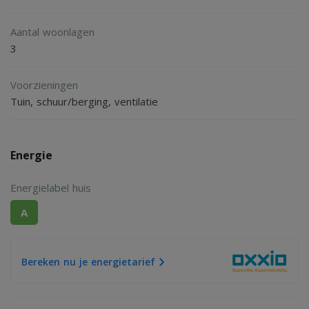
- Kunststof kozijnen met isolatieglas;
Aantal woonlagen
- Stadsverwarming met vloerverwarming begane grond;
3
- Mechanische ventilatie;
- Uitbouw aan de achterzijde;
Voorzieningen
Tuin, schuur/berging, ventilatie
- Oplevering in overleg.
Energie
Energielabel huis
A
Bereken nu je energietarief