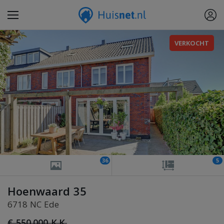
VERKOCHT
36
5
Hoenwaard 35
6718 NC Ede
€ 550.000 K.K.