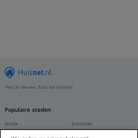
Vind je nieuwe thuis via Huisnet
Populaire steden
Breda
Enschede
Apeldoorn
Amersfoort