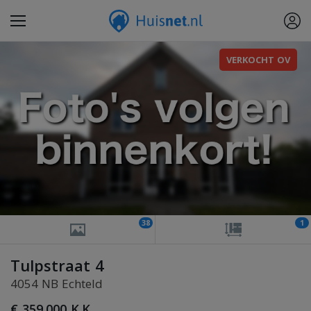
VERKOCHT OV
38
1
Tulpstraat 4
4054 NB Echteld
€ 359.000 K.K.