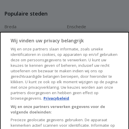
Populaire steden
Breda
Enschede
Apeldoorn
Amersfoort
Wij vinden uw privacy belangrijk
Haarlem
Zaanstad
Wij en onze partners slaan informatie, zoals unieke
identificatoren in cookies, op apparaten op en/of gebruiken
Arnhem
Zwolle
deze om persoonsgegevens te verwerken. U kunt uw
keuzes te kennen geven of beheren, inclusief uw recht
Huisnet
uitoefenen om bezwaar te maken indien wij ons op
gerechtvaardigde belangen beroepen, door hieronder te
klikken. U kunt ze ook op elk moment wijzigen op de pagina
Over Huisnet
met onze privacyverklaring. Uw keuzes worden aan onze
partners doorgegeven en hebben geen effect op
Algemene voorwaarden
browsegegevens.
Privacybeleid
Privacybeleid
Wij en onze partners verwerken gegevens voor de
volgende doeleinden:
Contact
Precieze geolocatie gegevens gebruiken. De apparaat
Sitemap
kenmerken actief scannen voor identificatie. Informatie op