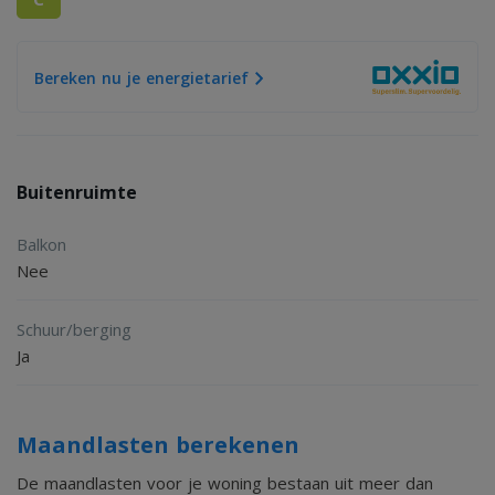
- Moderne hoogglans witte inbouwkeuken met apparatuur
- Vier (slaap)kamers aanwezig
Bereken nu je energietarief
- Aangebouwde stenen berging met wasmachineaansluiting
- Grotendeels voorzien van kunststof kozijnen met dubbele
beglazing
Buitenruimte
- Woning voorzien van 10 zonnepanelen en rolluiken
- Kindvriendelijke woonomgeving
Balkon
- Goede verbinding met de A15 richting Tiel, Nijmegen en
Nee
Arnhem
Schuur/berging
Ja
Maandlasten berekenen
De maandlasten voor je woning bestaan uit meer dan