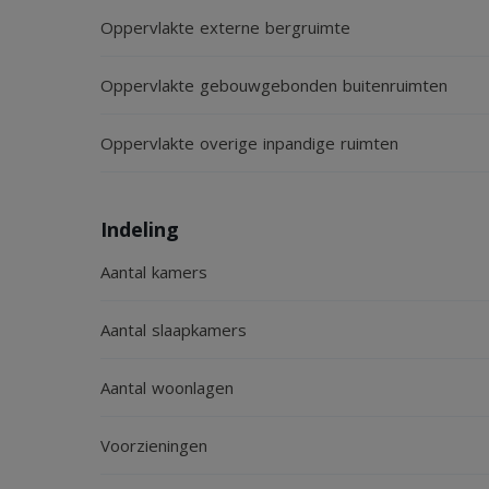
Oppervlakte externe bergruimte
- Lange oprit en volop parkeergelegenheid op eige
Oppervlakte gebouwgebonden buitenruimten
Oppervlakte overige inpandige ruimten
Indeling
Aantal kamers
Aantal slaapkamers
Aantal woonlagen
Voorzieningen