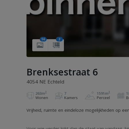
56
2
Brenksestraat 6
4054 NE Echteld
2
2
263m
7
1591m
1
Wonen
Kamers
Perceel
B
Vrijheid, ruimte en eindeloze mogelijkheden op een 
Voor wie verder kijkt dan de staat van vandaag, lig