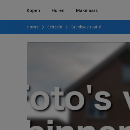
Kopen
Huren
Makelaars
Home
Echteld
Brenksestraat 6