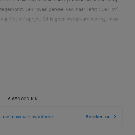
2
ak tegenkomt. Een royaal perceel van maar liefst 1.591 m
,
je het erf oprijdt. Dit is geen instapklare woning, maar
2
 authentieke basis en een schuur van ruim 100 m
ligt hier
arakter en de vrijheid om een woning volledig naar eigen
g volop aanwezig en vormt het uitgangspunt voor een
or uitgestrekte agrarische gronden geniet je hier iedere
€ 650.000 K.K.
, ruimte en privacy zijn hier vanzelfsprekend. Het royale erf
s of gewoon heerlijk buiten leven. De lange oprit leidt je
n uw maximale hypotheek
Bereken nu
e karakter van deze bijzondere plek.