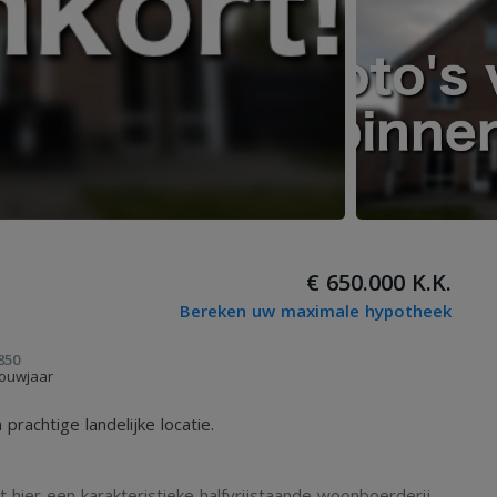
€ 650.000 K.K.
Bereken uw maximale hypotheek
850
ouwjaar
prachtige landelijke locatie.
t hier een karakteristieke halfvrijstaande woonboerderij