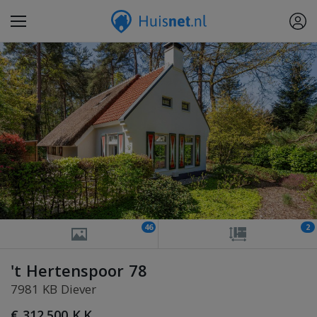
46
2
't Hertenspoor 78
7981 KB Diever
€ 312.500 K.K.