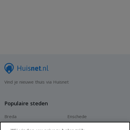
Vind je nieuwe thuis via Huisnet
Populaire steden
Breda
Enschede
Apeldoorn
Amersfoort