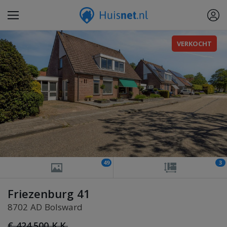
VERKOCHT
49
3
Friezenburg 41
8702 AD Bolsward
€ 424.500 K.K.