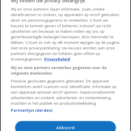
Wij vinden uw privacy belangrijk
Haarlem
Zaanstad
Wij en onze partners slaan informatie, zoals unieke
identificatoren in cookies, op apparaten op en/of gebruiken
Arnhem
Zwolle
deze om persoonsgegevens te verwerken. U kunt uw
keuzes te kennen geven of beheren, inclusief uw recht
Huisnet
uitoefenen om bezwaar te maken indien wij ons op
gerechtvaardigde belangen beroepen, door hieronder te
klikken. U kunt ze ook op elk moment wijzigen op de pagina
Over Huisnet
met onze privacyverklaring. Uw keuzes worden aan onze
partners doorgegeven en hebben geen effect op
Algemene voorwaarden
browsegegevens.
Privacybeleid
Privacybeleid
Wij en onze partners verwerken gegevens voor de
volgende doeleinden:
Contact
Precieze geolocatie gegevens gebruiken. De apparaat
Sitemap
kenmerken actief scannen voor identificatie. Informatie op
een apparaat opslaan en/of openen. Gepersonaliseerde
advertenties en content, advertentie- en contentmeting,
inzichten in het publiek en productontwikkeling.
Partnerlijst (derden)
Copyright 2026, Huisnet is onderdeel van Property Portals
B.V.
Akkoord
Algemene voorwaarden