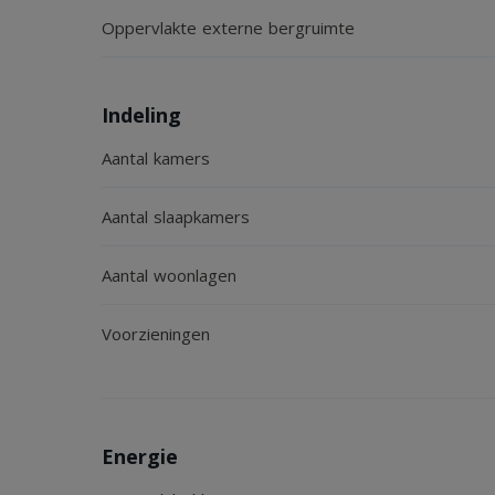
Oppervlakte externe bergruimte
3
Algemeen: Bouwjaar 1976, inhoud ca. 435 m
, geb
2
2
m
, gebouwgebonden buitenruimte 0 m
, externe
Indeling
Aantal kamers
Aanvaarding: in overleg.
Aantal slaapkamers
Vanafprijs: € 400.000, - k.k.
Aantal woonlagen
Voorzieningen
Energie