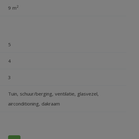
2
9 m
2
ruiksoppervlakte wonen 127 m
, overig inpandige ruimte 0
2
2
 bergruimte 9 m
, perceel 150 m
.
5
4
3
Tuin, schuur/berging, ventilatie, glasvezel,
airconditioning, dakraam