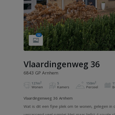
32
Vlaardingenweg 36
6843 GP Arnhem
2
2
127m
5
150m
1
Wonen
Kamers
Perceel
B
Vlaardingenweg 36 Arnhem
Wat is dit een fijne plek om te wonen, gelegen in d
verrassend veel ruimte! Met maar liefst 4 royale 