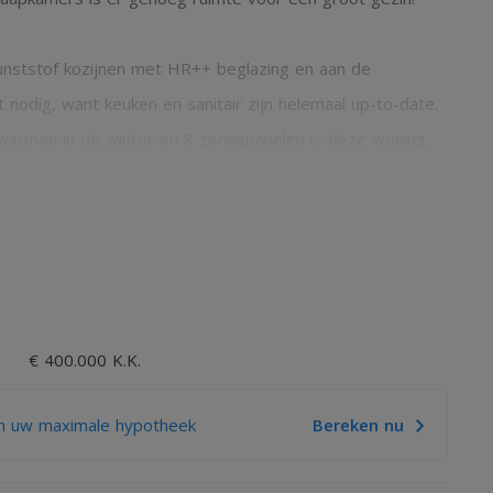
nststof kozijnen met HR++ beglazing en aan de
t nodig, want keuken en sanitair zijn helemaal up-to-date.
erwarmen in de winter en 8 zonnepanelen is deze woning
is. Dit is een plek waar u heerlijk rustig woont, terwijl u
olen, winkelcentrum Elderhof en Schuytgraaf, openbaar
en uitvalswegen.
€ 400.000 K.K.
n uw maximale hypotheek
Bereken nu
end) met fonteintje, trapopgang, provisieruimte, ruime