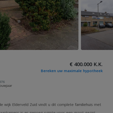
€ 400.000 K.K.
Bereken uw maximale hypotheek
976
ouwjaar
e wijk Elderveld Zuid vindt u dit complete familiehuis met
slaapkamers is er genoeg ruimte voor een groot gezin!