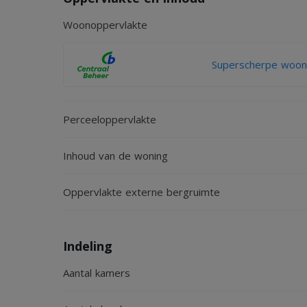
- Gelegen in een karaktervol dorp met vele voorz
Woonoppervlakte
Arnhem.
Superscherpe woonv
Aanvaarding: bij voorkeur eind augustus/begin se
Perceeloppervlakte
Inhoud van de woning
Oppervlakte externe bergruimte
Indeling
Aantal kamers