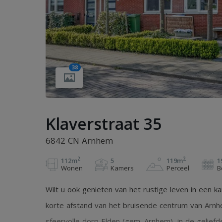
38
Klaverstraat 35
6842 CN Arnhem
2
2
112m
5
119m
1
Wonen
Kamers
Perceel
B
Wilt u ook genieten van het rustige leven in een 
korte afstand van het bruisende centrum van Arnh
sfeervolle dorp Elden (gem. Arnhem), in de geliefde 