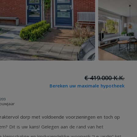
€ 419.000 K.K.
Bereken uw maximale hypotheek
999
ouwjaar
karaktervol dorp met voldoende voorzieningen en toch op
em? Dit is uw kans! Gelegen aan de rand van het
kleinschalige en kindvriendelijke woonwijk “Le jardin” ligt