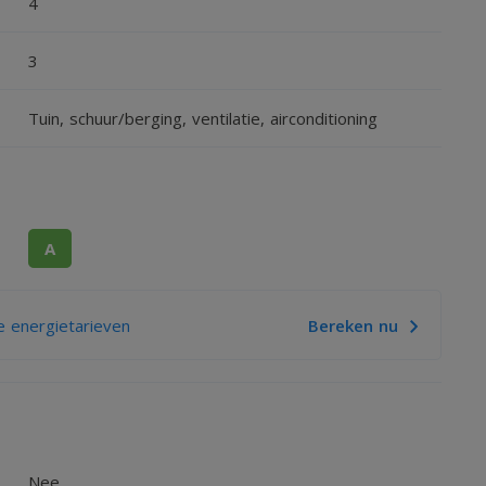
4
3
Tuin, schuur/berging, ventilatie, airconditioning
A
 energietarieven
Bereken nu
Nee