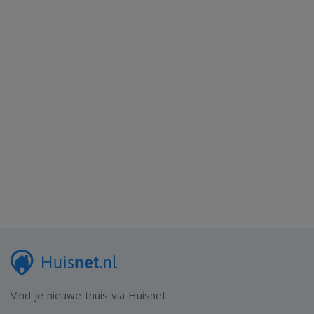
samengesteld. Onzerzijds wordt echter geen enkele
aansprakelijkheid aanvaard voor enige onvolledigheid,
onjuistheid of anderszins, dan wel de gevolgen daarvan.
Alle opgegeven maten en oppervlakten zijn indicatief.
Vind je nieuwe thuis via Huisnet