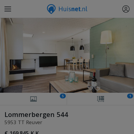
5
1
Lommerbergen 544
5953 TT Reuver
€ 169.845 K.K.