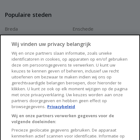
Populaire steden
Breda
Enschede
Apeldoorn
Amersfoort
Wij vinden uw privacy belangrijk
Haarlem
Zaanstad
Wij en onze partners slaan informatie, zoals unieke
identificatoren in cookies, op apparaten op en/of gebruiken
Arnhem
Zwolle
deze om persoonsgegevens te verwerken. U kunt uw
keuzes te kennen geven of beheren, inclusief uw recht
Huisnet
uitoefenen om bezwaar te maken indien wij ons op
gerechtvaardigde belangen beroepen, door hieronder te
klikken. U kunt ze ook op elk moment wijzigen op de pagina
Over Huisnet
met onze privacyverklaring. Uw keuzes worden aan onze
partners doorgegeven en hebben geen effect op
Algemene voorwaarden
browsegegevens.
Privacybeleid
Privacybeleid
Wij en onze partners verwerken gegevens voor de
volgende doeleinden:
Contact
Precieze geolocatie gegevens gebruiken. De apparaat
Sitemap
kenmerken actief scannen voor identificatie. Informatie op