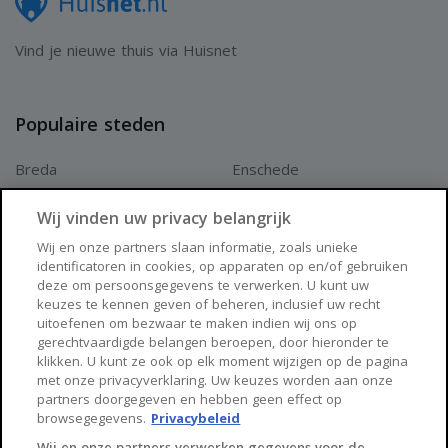
Vind je nieuwe thuis via Huisnet
Populaire steden
Breda
Enschede
Apeldoorn
Amersfoort
Wij vinden uw privacy belangrijk
Haarlem
Zaanstad
Wij en onze partners slaan informatie, zoals unieke
identificatoren in cookies, op apparaten op en/of gebruiken
Arnhem
Zwolle
deze om persoonsgegevens te verwerken. U kunt uw
keuzes te kennen geven of beheren, inclusief uw recht
Huisnet
uitoefenen om bezwaar te maken indien wij ons op
gerechtvaardigde belangen beroepen, door hieronder te
klikken. U kunt ze ook op elk moment wijzigen op de pagina
Over Huisnet
met onze privacyverklaring. Uw keuzes worden aan onze
partners doorgegeven en hebben geen effect op
Algemene voorwaarden
browsegegevens.
Privacybeleid
Privacybeleid
Wij en onze partners verwerken gegevens voor de