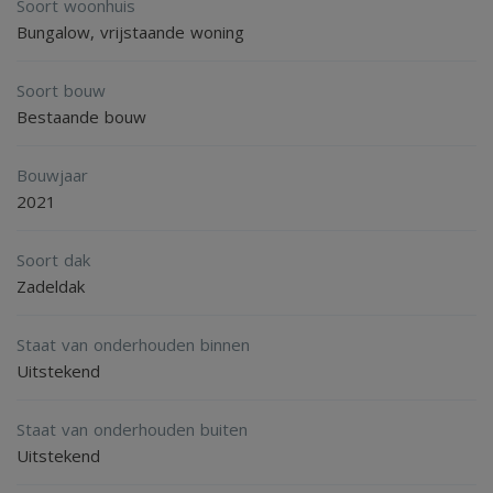
Soort woonhuis
De tuin geeft veel privacy en een oase van rust.
Bungalow, vrijstaande woning
Soort bouw
Details
Bestaande bouw
Echt een aanrader voor wie zoekt naar rust en ruimte .
Bouwjaar
2021
Soort dak
Zadeldak
Staat van onderhouden binnen
Uitstekend
Staat van onderhouden buiten
Uitstekend