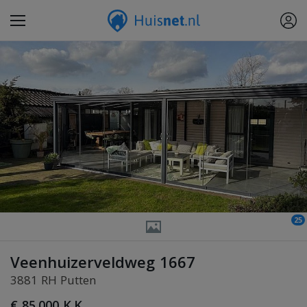
25
Veenhuizerveldweg 1667
3881 RH Putten
€ 85.000 K.K.