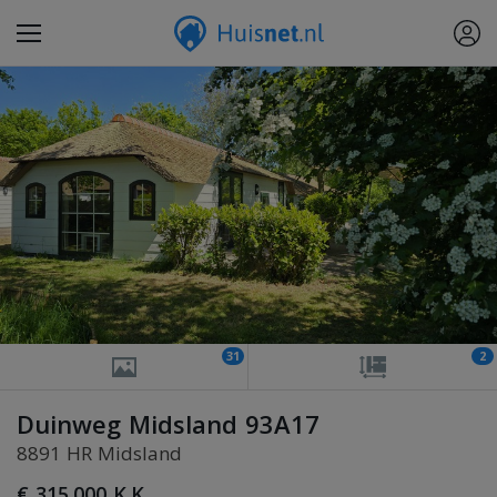
31
2
Duinweg Midsland 93A17
8891 HR Midsland
€ 315.000 K.K.