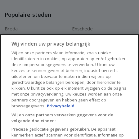
Populaire steden
Breda
Enschede
Apeldoorn
Amersfoort
Wij vinden uw privacy belangrijk
Haarlem
Zaanstad
Wij en onze partners slaan informatie, zoals unieke
identificatoren in cookies, op apparaten op en/of gebruiken
Arnhem
Zwolle
deze om persoonsgegevens te verwerken. U kunt uw
keuzes te kennen geven of beheren, inclusief uw recht
Huisnet
uitoefenen om bezwaar te maken indien wij ons op
gerechtvaardigde belangen beroepen, door hieronder te
klikken. U kunt ze ook op elk moment wijzigen op de pagina
Over Huisnet
met onze privacyverklaring. Uw keuzes worden aan onze
partners doorgegeven en hebben geen effect op
Algemene voorwaarden
browsegegevens.
Privacybeleid
Privacybeleid
Wij en onze partners verwerken gegevens voor de
volgende doeleinden:
Contact
Precieze geolocatie gegevens gebruiken. De apparaat
Sitemap
kenmerken actief scannen voor identificatie. Informatie op