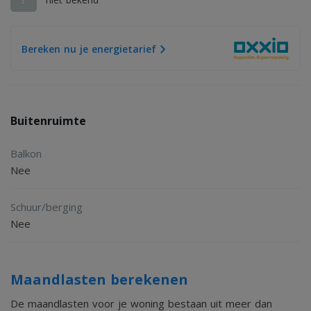
Makelaardij Terschelling.
Bel 0562 448433 of stuur een e-mail naar
Bereken nu je energietarief
info@makelaardijterschelling.nl. Wij staan graag voor u klaar!
Buitenruimte
Balkon
Nee
Schuur/berging
Nee
Maandlasten berekenen
De maandlasten voor je woning bestaan uit meer dan