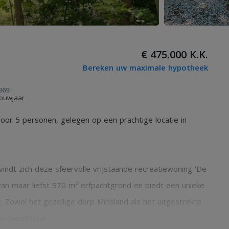
€ 475.000 K.K.
Bereken uw maximale hypotheek
969
ouwjaar
oor 5 personen, gelegen op een prachtige locatie in
ndt zich deze sfeervolle vrijstaande recreatiewoning ‘De
2
van maar liefst 970 m
erfpachtgrond en biedt een unieke
g. Zowel het gezellige dorp Midsland als het uitgestrekte
en bereikbaar.