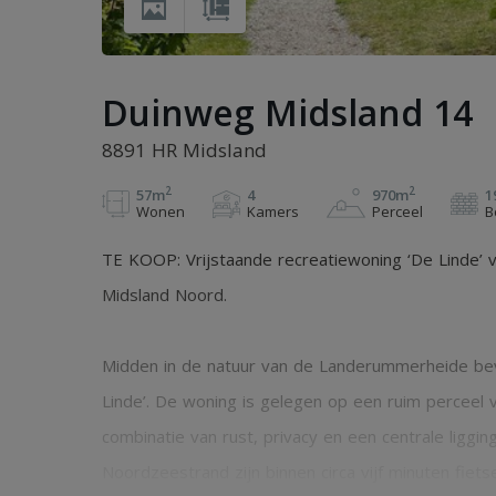
Duinweg Midsland 14
8891 HR Midsland
2
2
57m
4
970m
1
Wonen
Kamers
Perceel
B
TE KOOP: Vrijstaande recreatiewoning ‘De Linde’ v
Midsland Noord.
Midden in de natuur van de Landerummerheide bevi
Linde’. De woning is gelegen op een ruim perceel 
combinatie van rust, privacy en een centrale liggin
Noordzeestrand zijn binnen circa vijf minuten fiets