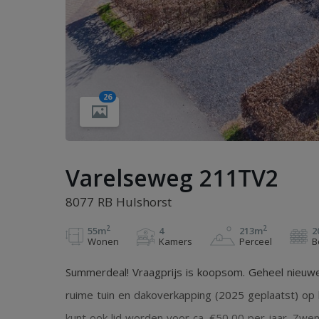
26
Varelseweg 211TV2
8077 RB Hulshorst
2
2
55m
4
213m
2
Wonen
Kamers
Perceel
B
Summerdeal! Vraagprijs is koopsom. Geheel nieuw
ruime tuin en dakoverkapping (2025 geplaatst) op 
kunt ook lid worden voor ca. €50,00 per jaar. Zw