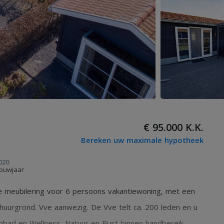
€ 95.000 K.K.
Bereken uw maximale hypotheek
020
ouwjaar
e meubilering voor 6 persoons vakantiewoning, met een
huurgrond. Vve aanwezig. De Vve telt ca. 200 leden en u
embad en Wellness, Natuur en Rust binnen handbereik,