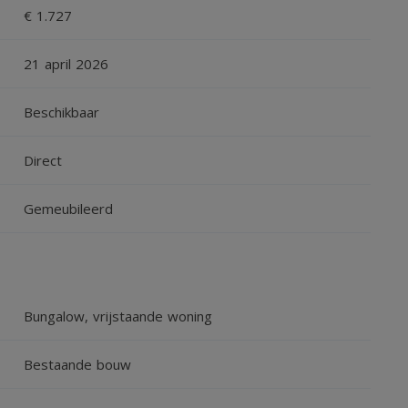
€ 1.727
21 april 2026
Beschikbaar
Direct
ser en koelkast met vriesvak, 2025)
 meubel
Gemeubileerd
 zitten
Bungalow, vrijstaande woning
rplaats en Privacy
Bestaande bouw