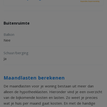
extra bergruimte bevinden. De aanwezige tuinset,
wasmachine en droger blijven achter.
Buitenruimte
Kenmerken
Balkon
2
- erfpachtperceel van circa 200 m
Nee
- erfpachtcanon € 2.814,85 (2026) einddatum 11-02-2028
- in 2024 vrijwel volledig vernieuwd en gemoderniseerd
Schuur/berging
- 2 slaapkamers
Ja
- karakteristieke houten balkenconstructie
- moderne open keuken met diverse inbouwapparatuur
Maandlasten berekenen
- luxe badkamer met inloopdouche, wastafelmeubel en
De maandlasten voor je woning bestaan uit meer dan
hangend toilet
alleen de hypotheeklasten. Hieronder vind je een overzicht
- vloerverwarming aanwezig, CV-ketel uit 2024
van de bijkomende kosten en lasten. Zo weet je precies
wat je huis per maand gaat kosten. En met de handige
- buitenzijde geschilderd in 2025