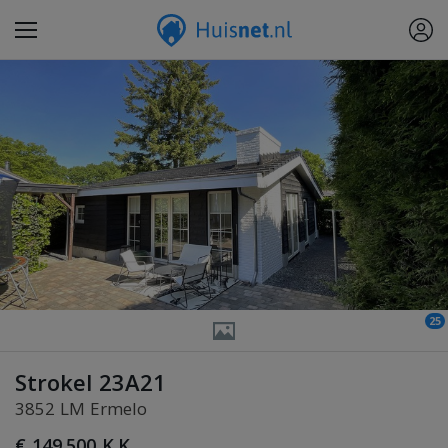
25
Strokel 23A21
3852 LM Ermelo
€ 149.500 K.K.