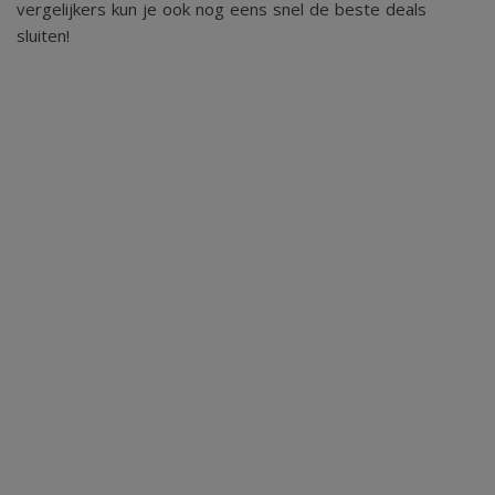
vergelijkers kun je ook nog eens snel de beste deals
- inpandige berging met wasmachine en droger
sluiten!
- carport aanwezig
- volledig omheinde tuin
- eigen parkeerplaats
- (recreatief) verhuur niet toegestaan
- permanente bewoning niet toegestaan
Bent u op zoek naar een instapklare en volledig
gemoderniseerde recreatiebungalow op een prachtige
locatie midden in de natuur? Dan is deze bungalow op
recreatiepark "De Strokel" absoluut een bezichtiging waard.
U bent van harte welkom voor een vrijblijvende
bezichtiging.