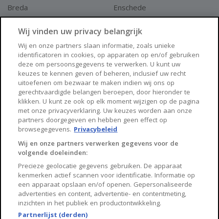
Breda
Enschede
Apeldoorn
Amersfoort
Wij vinden uw privacy belangrijk
Haarlem
Zaanstad
Wij en onze partners slaan informatie, zoals unieke
identificatoren in cookies, op apparaten op en/of gebruiken
Arnhem
Zwolle
deze om persoonsgegevens te verwerken. U kunt uw
keuzes te kennen geven of beheren, inclusief uw recht
Huisnet
uitoefenen om bezwaar te maken indien wij ons op
gerechtvaardigde belangen beroepen, door hieronder te
klikken. U kunt ze ook op elk moment wijzigen op de pagina
Over Huisnet
met onze privacyverklaring. Uw keuzes worden aan onze
partners doorgegeven en hebben geen effect op
Algemene voorwaarden
browsegegevens.
Privacybeleid
Privacybeleid
Wij en onze partners verwerken gegevens voor de
volgende doeleinden:
Contact
Precieze geolocatie gegevens gebruiken. De apparaat
Sitemap
kenmerken actief scannen voor identificatie. Informatie op
een apparaat opslaan en/of openen. Gepersonaliseerde
advertenties en content, advertentie- en contentmeting,
inzichten in het publiek en productontwikkeling.
Partnerlijst (derden)
Copyright 2026, Huisnet is onderdeel van Property Portals