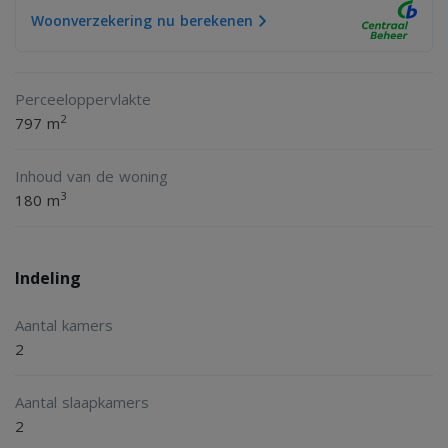
- apart toilet
Woonverzekering nu berekenen
- grote raampartijen met veel lichtinval
- meerdere terrassen aanwezig
Perceeloppervlakte
- (recreatief) verhuur mogelijk
2
797 m
- permanente bewoning niet toegestaan
Inhoud van de woning
3
180 m
U bent van harte welkom voor een vrijblijvende
bezichtiging!
Indeling
Aantal kamers
2
Aantal slaapkamers
2