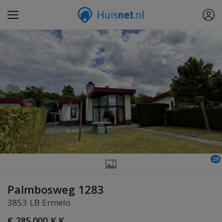
29
Palmbosweg 1283
3853 LB Ermelo
€ 285.000 K.K.