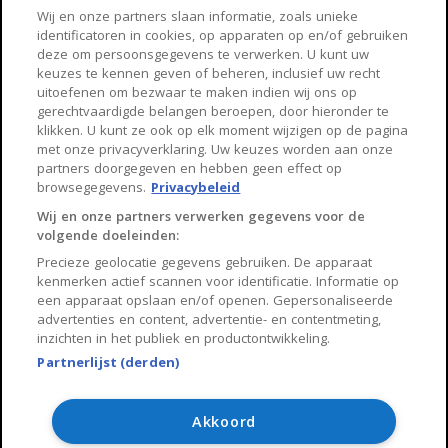
Haarlem
Zaanstad
Wij en onze partners slaan informatie, zoals unieke
identificatoren in cookies, op apparaten op en/of gebruiken
Arnhem
Zwolle
deze om persoonsgegevens te verwerken. U kunt uw
keuzes te kennen geven of beheren, inclusief uw recht
Huisnet
uitoefenen om bezwaar te maken indien wij ons op
gerechtvaardigde belangen beroepen, door hieronder te
klikken. U kunt ze ook op elk moment wijzigen op de pagina
Over Huisnet
met onze privacyverklaring. Uw keuzes worden aan onze
partners doorgegeven en hebben geen effect op
Algemene voorwaarden
browsegegevens.
Privacybeleid
Privacybeleid
Wij en onze partners verwerken gegevens voor de
volgende doeleinden:
Contact
Precieze geolocatie gegevens gebruiken. De apparaat
Sitemap
kenmerken actief scannen voor identificatie. Informatie op
een apparaat opslaan en/of openen. Gepersonaliseerde
advertenties en content, advertentie- en contentmeting,
inzichten in het publiek en productontwikkeling.
Partnerlijst (derden)
Copyright 2026, Huisnet is onderdeel van Property Portals
B.V.
Akkoord
Algemene voorwaarden