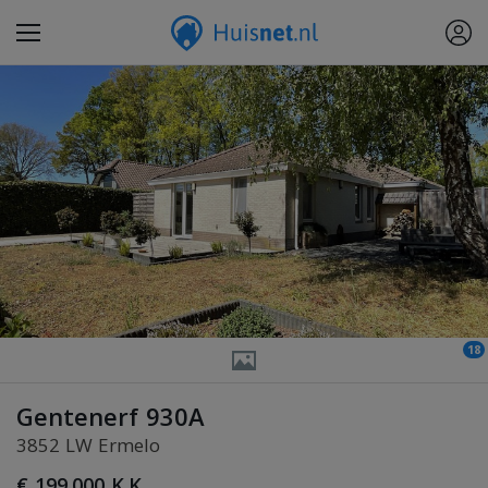
18
Gentenerf 930A
3852 LW Ermelo
€ 199.000 K.K.