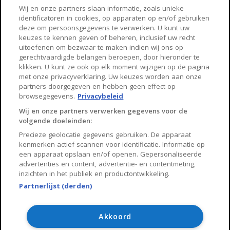
Haarlem
Zaanstad
Wij en onze partners slaan informatie, zoals unieke
identificatoren in cookies, op apparaten op en/of gebruiken
Arnhem
Zwolle
deze om persoonsgegevens te verwerken. U kunt uw
keuzes te kennen geven of beheren, inclusief uw recht
Huisnet
uitoefenen om bezwaar te maken indien wij ons op
gerechtvaardigde belangen beroepen, door hieronder te
klikken. U kunt ze ook op elk moment wijzigen op de pagina
Over Huisnet
met onze privacyverklaring. Uw keuzes worden aan onze
partners doorgegeven en hebben geen effect op
Algemene voorwaarden
browsegegevens.
Privacybeleid
Privacybeleid
Wij en onze partners verwerken gegevens voor de
volgende doeleinden:
Contact
Precieze geolocatie gegevens gebruiken. De apparaat
Sitemap
kenmerken actief scannen voor identificatie. Informatie op
een apparaat opslaan en/of openen. Gepersonaliseerde
advertenties en content, advertentie- en contentmeting,
inzichten in het publiek en productontwikkeling.
Partnerlijst (derden)
Copyright 2026, Huisnet is onderdeel van Property Portals
B.V.
Akkoord
Algemene voorwaarden