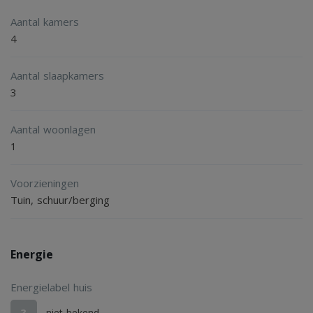
- U kunt het chalet voor eigen gebruik of als
Aantal kamers
investeringsobject aankopen. Een combinatie is natuurlijk
4
ook mogelijk.
Aantal slaapkamers
3
Aantal woonlagen
1
Voorzieningen
Tuin, schuur/berging
Energie
Energielabel huis
?
niet bekend