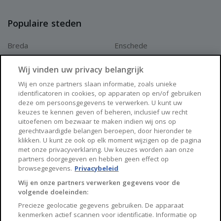
Populaire steden
Breda
Enschede
Apeldoorn
Amersfoort
Wij vinden uw privacy belangrijk
Haarlem
Zaanstad
Wij en onze partners slaan informatie, zoals unieke
identificatoren in cookies, op apparaten op en/of gebruiken
Arnhem
Zwolle
deze om persoonsgegevens te verwerken. U kunt uw
keuzes te kennen geven of beheren, inclusief uw recht
Huisnet
uitoefenen om bezwaar te maken indien wij ons op
gerechtvaardigde belangen beroepen, door hieronder te
klikken. U kunt ze ook op elk moment wijzigen op de pagina
Over Huisnet
met onze privacyverklaring. Uw keuzes worden aan onze
partners doorgegeven en hebben geen effect op
Algemene voorwaarden
browsegegevens.
Privacybeleid
Privacybeleid
Wij en onze partners verwerken gegevens voor de
volgende doeleinden:
Contact
Precieze geolocatie gegevens gebruiken. De apparaat
Sitemap
kenmerken actief scannen voor identificatie. Informatie op