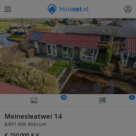
36
3
Meinesleatwei 14
8491 MK Akkrum
€ 250.000 K.K.