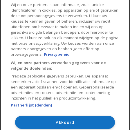
Haarlem
Zaanstad
Wij en onze partners slaan informatie, zoals unieke
identificatoren in cookies, op apparaten op en/of gebruiken
Arnhem
Zwolle
deze om persoonsgegevens te verwerken. U kunt uw
keuzes te kennen geven of beheren, inclusief uw recht
Huisnet
uitoefenen om bezwaar te maken indien wij ons op
gerechtvaardigde belangen beroepen, door hieronder te
klikken. U kunt ze ook op elk moment wijzigen op de pagina
Over Huisnet
met onze privacyverklaring. Uw keuzes worden aan onze
partners doorgegeven en hebben geen effect op
Algemene voorwaarden
browsegegevens.
Privacybeleid
Privacybeleid
Wij en onze partners verwerken gegevens voor de
volgende doeleinden:
Contact
Precieze geolocatie gegevens gebruiken. De apparaat
Sitemap
kenmerken actief scannen voor identificatie. Informatie op
een apparaat opslaan en/of openen. Gepersonaliseerde
advertenties en content, advertentie- en contentmeting,
inzichten in het publiek en productontwikkeling.
Partnerlijst (derden)
Copyright 2026, Huisnet is onderdeel van Property Portals
B.V.
Akkoord
Algemene voorwaarden