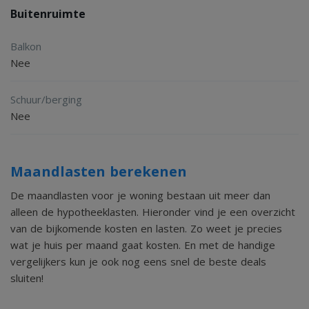
Buitenruimte
Bourgondische gezelligheid ligt, is het binnen rustig wonen
en ervaart men geen geluidsoverlast van winkelend publiek
Balkon
of terrassen. Verder kent Wyck een uitstekend
Nee
voorzieningenniveau met winkels, speciaalzaken,
Schuur/berging
restaurants en cafés. Ook bent u op loopafstand van het
Nee
trein-/busstation en het op de rechteroever van de Maas
gelegen andere deel van de historische binnenstad. Het is
een van de meest geliefde locaties in Maastricht om te
Maandlasten berekenen
wonen, werken en te genieten van het Bourgondische
De maandlasten voor je woning bestaan uit meer dan
alleen de hypotheeklasten. Hieronder vind je een overzicht
leven.
van de bijkomende kosten en lasten. Zo weet je precies
wat je huis per maand gaat kosten. En met de handige
Ter bescherming van de belangen van zowel koper als
vergelijkers kun je ook nog eens snel de beste deals
sluiten!
verkoper, wordt uitdrukkelijk gesteld dat een
koopovereenkomst met betrekking tot deze onroerende