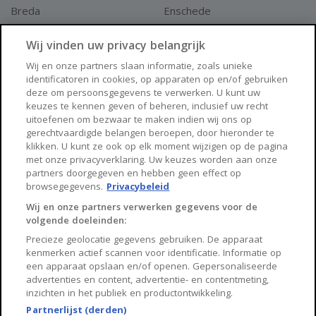
Breda
Enschede
Apeldoorn
Amersfoort
Wij vinden uw privacy belangrijk
Haarlem
Zaanstad
Wij en onze partners slaan informatie, zoals unieke
identificatoren in cookies, op apparaten op en/of gebruiken
Arnhem
Zwolle
deze om persoonsgegevens te verwerken. U kunt uw
keuzes te kennen geven of beheren, inclusief uw recht
Huisnet
uitoefenen om bezwaar te maken indien wij ons op
gerechtvaardigde belangen beroepen, door hieronder te
klikken. U kunt ze ook op elk moment wijzigen op de pagina
Over Huisnet
met onze privacyverklaring. Uw keuzes worden aan onze
partners doorgegeven en hebben geen effect op
Algemene voorwaarden
browsegegevens.
Privacybeleid
Privacybeleid
Wij en onze partners verwerken gegevens voor de
volgende doeleinden:
Contact
Precieze geolocatie gegevens gebruiken. De apparaat
Sitemap
kenmerken actief scannen voor identificatie. Informatie op
een apparaat opslaan en/of openen. Gepersonaliseerde
advertenties en content, advertentie- en contentmeting,
inzichten in het publiek en productontwikkeling.
Partnerlijst (derden)
Copyright 2026, Huisnet is onderdeel van Property Portals