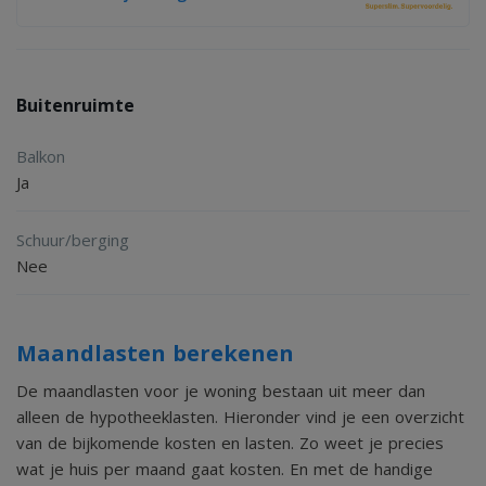
bouwkundige keuring te (laten) verrichten dan wel andere
adviseurs te raadplegen teneinde een goed inzicht te
verkrijgen over de staat van onderhoud.
Buitenruimte
Balkon
Bovenstaande vrijblijvende informatie is door Pooters
Ja
Makelaardij met de nodige zorgvuldigheid samengesteld.
Echter aanvaard Pooters Makelaardij geen enkele
Schuur/berging
aansprakelijkheid voor enige onvolledigheid, onjuistheid of
Nee
anderszins, dan wel de gevolgen daarvan. Oppervlakten en
maten zijn indicatief.
Maandlasten berekenen
De maandlasten voor je woning bestaan uit meer dan
alleen de hypotheeklasten. Hieronder vind je een overzicht
van de bijkomende kosten en lasten. Zo weet je precies
wat je huis per maand gaat kosten. En met de handige