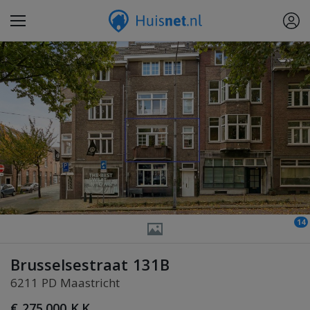
14
Brusselsestraat 131B
6211 PD Maastricht
€ 275.000 K.K.