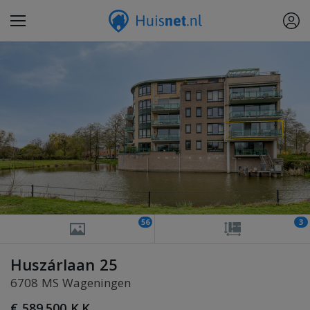
56
3
Huszárlaan 25
6708 MS Wageningen
€ 589.500 K.K.