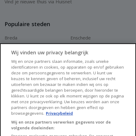
Vind je nieuwe thuis via Huisnet
Populaire steden
Breda
Enschede
Apeldoorn
Amersfoort
Wij vinden uw privacy belangrijk
Haarlem
Zaanstad
Wij en onze partners slaan informatie, zoals unieke
identificatoren in cookies, op apparaten op en/of gebruiken
Arnhem
Zwolle
deze om persoonsgegevens te verwerken. U kunt uw
keuzes te kennen geven of beheren, inclusief uw recht
Huisnet
uitoefenen om bezwaar te maken indien wij ons op
gerechtvaardigde belangen beroepen, door hieronder te
klikken. U kunt ze ook op elk moment wijzigen op de pagina
Over Huisnet
met onze privacyverklaring. Uw keuzes worden aan onze
partners doorgegeven en hebben geen effect op
Algemene voorwaarden
browsegegevens.
Privacybeleid
Privacybeleid
Wij en onze partners verwerken gegevens voor de
volgende doeleinden:
Contact