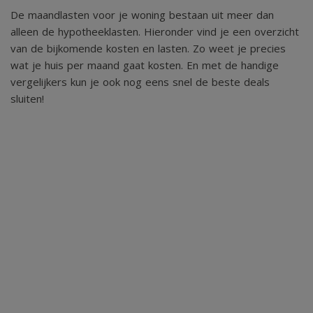
De maandlasten voor je woning bestaan uit meer dan
complex zijn meerdere parkeerplaatsen die door bewoners
alleen de hypotheeklasten. Hieronder vind je een overzicht
en bezoeker gebruikt kunnen worden. Twee hiervan
van de bijkomende kosten en lasten. Zo weet je precies
beschikken over een laadpaal.
wat je huis per maand gaat kosten. En met de handige
vergelijkers kun je ook nog eens snel de beste deals
sluiten!
Algemene gegevens
- Type woning: appartement
- Bouwjaar: 1997
- Aantal kamers: 4
- Aantal slaapkamers: 3
- Aantal badkamers: 1
- Parkeerruimte: eigen parkeerplaats in inpandige
parkeergarage, rondom complex voor bewoners en
bezoekers en openbaar in nabije omgeving.
- Aanwezig: berging