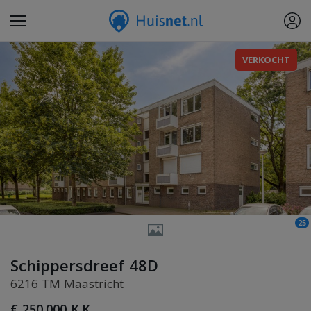
VERKOCHT
25
Schippersdreef 48D
6216 TM Maastricht
€ 250.000 K.K.