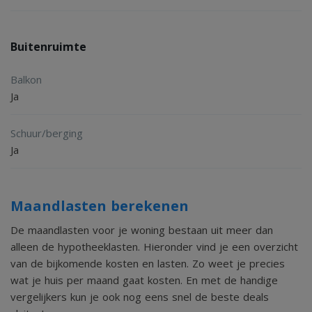
koopovereenkomst hebben getekend
("schriftelijkheidsvereiste").De termijn die wordt
Buitenruimte
opgenomen voor eventuele (overeengekomen)
Balkon
ontbindende voorwaarden (bv. Financiering) is in de regel 4
Ja
tot 6 weken na het sluiten van de mondelinge
wilsovereenkomst.
Schuur/berging
Ja
De waarborgsom/bankgarantie is 10% van de koopsom. De
koper dient deze 2 weken ná het vervallen van de
Maandlasten berekenen
ontbindende voorwaarden bij de desbetreffende notaris te
De maandlasten voor je woning bestaan uit meer dan
deponeren.
alleen de hypotheeklasten. Hieronder vind je een overzicht
van de bijkomende kosten en lasten. Zo weet je precies
wat je huis per maand gaat kosten. En met de handige
Koper is te allen tijde gerechtigd voor eigen rekening een
vergelijkers kun je ook nog eens snel de beste deals
bouwkundige keuring te (laten) verrichten dan wel andere