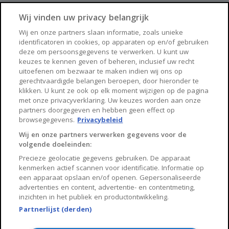
Apeldoorn
Amersfoort
Wij vinden uw privacy belangrijk
Haarlem
Zaanstad
Wij en onze partners slaan informatie, zoals unieke
identificatoren in cookies, op apparaten op en/of gebruiken
Arnhem
Zwolle
deze om persoonsgegevens te verwerken. U kunt uw
keuzes te kennen geven of beheren, inclusief uw recht
Huisnet
uitoefenen om bezwaar te maken indien wij ons op
gerechtvaardigde belangen beroepen, door hieronder te
klikken. U kunt ze ook op elk moment wijzigen op de pagina
Over Huisnet
met onze privacyverklaring. Uw keuzes worden aan onze
partners doorgegeven en hebben geen effect op
Algemene voorwaarden
browsegegevens.
Privacybeleid
Privacybeleid
Wij en onze partners verwerken gegevens voor de
volgende doeleinden:
Contact
Precieze geolocatie gegevens gebruiken. De apparaat
Sitemap
kenmerken actief scannen voor identificatie. Informatie op
een apparaat opslaan en/of openen. Gepersonaliseerde
advertenties en content, advertentie- en contentmeting,
inzichten in het publiek en productontwikkeling.
Partnerlijst (derden)
Copyright 2026, Huisnet is onderdeel van Property Portals
B.V.