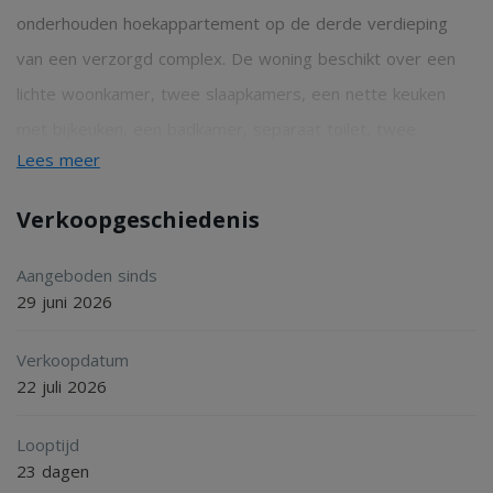
onderhouden hoekappartement op de derde verdieping
van een verzorgd complex. De woning beschikt over een
lichte woonkamer, twee slaapkamers, een nette keuken
met bijkeuken, een badkamer, separaat toilet, twee
Lees meer
balkons en een eigen berging. De grote raampartijen
zorgen voor een aangename lichtinval en een ruimtelijk
Verkoopgeschiedenis
gevoel.
Aangeboden sinds
29 juni 2026
Indeling:
Verkoopdatum
Souterrain:
22 juli 2026
2
Privéberging van circa 10 m
. Ideaal voor extra
Looptijd
opslagruimte en het stallen van fietsen.
23 dagen