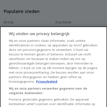
Populaire steden
Breda
Enschede
Apeldoorn
Amersfoort
Wij vinden uw privacy belangrijk
Haarlem
Zaanstad
Wij en onze partners slaan informatie, zoals unieke
identificatoren in cookies, op apparaten op en/of gebruiken
Arnhem
Zwolle
deze om persoonsgegevens te verwerken. U kunt uw
keuzes te kennen geven of beheren, inclusief uw recht
Huisnet
uitoefenen om bezwaar te maken indien wij ons op
gerechtvaardigde belangen beroepen, door hieronder te
klikken. U kunt ze ook op elk moment wijzigen op de pagina
Over Huisnet
met onze privacyverklaring. Uw keuzes worden aan onze
partners doorgegeven en hebben geen effect op
Algemene voorwaarden
browsegegevens.
Privacybeleid
Privacybeleid
Wij en onze partners verwerken gegevens voor de
volgende doeleinden:
Contact
Precieze geolocatie gegevens gebruiken. De apparaat
Sitemap
kenmerken actief scannen voor identificatie. Informatie op