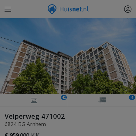
42
4
Velperweg 471002
6824 BG Arnhem
€ 959.000 K.K.