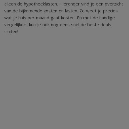
alleen de hypotheeklasten. Hieronder vind je een overzicht
- WKO-installatie in combinatie met warmtepomp en
van de bijkomende kosten en lasten. Zo weet je precies
zonnepanelen;
wat je huis per maand gaat kosten. En met de handige
vergelijkers kun je ook nog eens snel de beste deals
- Grote inpandige berging/bijkeuken;
sluiten!
- Grote externe berging direct naast het appartement;
- Separate afgesloten fietsenberging aanwezig;
- Twee brede privé parkeerplaatsen met dubbele eigen
laadpaal;
- Volledig gerenoveerd en getransformeerd complex
(2019/2020);
- Aanvaarding in overleg.
Een uniek appartement voor liefhebbers van luxe, ruimte,
design en een ongeëvenaarde woonbeleving op toplocatie.
Laat u verrassen door de sfeer, het comfort en vooral het