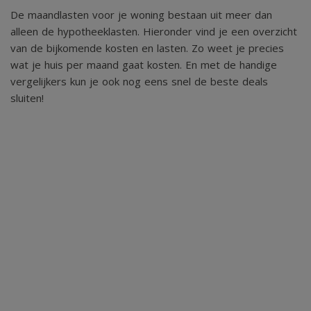
De maandlasten voor je woning bestaan uit meer dan
zijn binnen enkele autominuten bereikbaar.
alleen de hypotheeklasten. Hieronder vind je een overzicht
van de bijkomende kosten en lasten. Zo weet je precies
Ter bescherming van de belangen van zowel koper als
wat je huis per maand gaat kosten. En met de handige
vergelijkers kun je ook nog eens snel de beste deals
verkoper, wordt uitdrukkelijk gesteld dat een
sluiten!
koopovereenkomst met betrekking tot deze onroerende
zaak eerst dan tot stand komt nadat koper en verkoper de
koopovereenkomst hebben getekend
("schriftelijkheidsvereiste").
De termijn die wordt opgenomen voor eventuele
(overeengekomen) ontbindende voorwaarden (bv.
Financiering) is in de regel 4 tot 6 weken na het sluiten van
de mondelinge wilsovereenkomst.