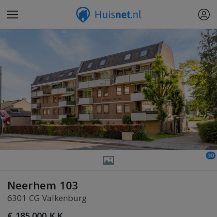
30
Neerhem 103
6301 CG Valkenburg
€ 185.000 K.K.