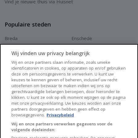
Vind je nieuwe thuis via Huisnet
Populaire steden
Breda
Enschede
Apeldoorn
Amersfoort
Wij vinden uw privacy belangrijk
Haarlem
Zaanstad
Wij en onze partners slaan informatie, zoals unieke
identificatoren in cookies, op apparaten op en/of gebruiken
Arnhem
Zwolle
deze om persoonsgegevens te verwerken. U kunt uw
keuzes te kennen geven of beheren, inclusief uw recht
Huisnet
uitoefenen om bezwaar te maken indien wij ons op
gerechtvaardigde belangen beroepen, door hieronder te
klikken. U kunt ze ook op elk moment wijzigen op de pagina
Over Huisnet
met onze privacyverklaring. Uw keuzes worden aan onze
partners doorgegeven en hebben geen effect op
Algemene voorwaarden
browsegegevens.
Privacybeleid
Privacybeleid
Wij en onze partners verwerken gegevens voor de
volgende doeleinden:
Contact