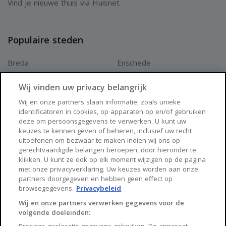
Vind je nieuwe thuis via Huisnet
opgenomen voor eventuele (overeengekomen)
ontbindende voorwaarden (bv. Financiering) is in de regel 4
Populaire steden
tot 6 weken na het sluiten van de mondelinge
wilsovereenkomst.
Breda
Enschede
Apeldoorn
Amersfoort
Wij vinden uw privacy belangrijk
De waarborgsom/bankgarantie is 10% van de koopsom. De
Haarlem
Zaanstad
Wij en onze partners slaan informatie, zoals unieke
koper dient deze 2 weken ná het vervallen van de
identificatoren in cookies, op apparaten op en/of gebruiken
Arnhem
Zwolle
deze om persoonsgegevens te verwerken. U kunt uw
ontbindende voorwaarden bij de desbetreffende notaris te
keuzes te kennen geven of beheren, inclusief uw recht
deponeren.
Huisnet
uitoefenen om bezwaar te maken indien wij ons op
gerechtvaardigde belangen beroepen, door hieronder te
klikken. U kunt ze ook op elk moment wijzigen op de pagina
Over Huisnet
met onze privacyverklaring. Uw keuzes worden aan onze
Koper is te allen tijde gerechtigd voor eigen rekening een
partners doorgegeven en hebben geen effect op
Algemene voorwaarden
bouwkundige keuring te (laten) verrichten dan wel andere
browsegegevens.
Privacybeleid
Privacybeleid
Wij en onze partners verwerken gegevens voor de
adviseurs te raadplegen teneinde een goed inzicht te
volgende doeleinden:
Contact
verkrijgen over de staat van onderhoud.