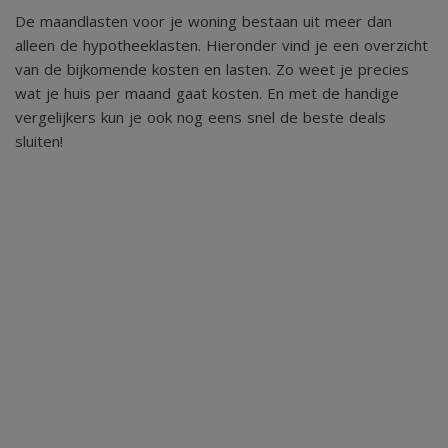
De maandlasten voor je woning bestaan uit meer dan
- Definitief energielabel A, geldig tot 26-10-2031;
alleen de hypotheeklasten. Hieronder vind je een overzicht
- Volledig geïsoleerd en voorzien van een WTW-
van de bijkomende kosten en lasten. Zo weet je precies
ventilatiesysteem;
wat je huis per maand gaat kosten. En met de handige
vergelijkers kun je ook nog eens snel de beste deals
- Verwarming en warm water worden voorzien door een
sluiten!
gehuurde cv-ketel (huurprijs € 36,15 per maand via
Feenstra, bouwjaar 2017);
- Voorzien van airconditioning op de woonverdieping;
- Keuken en laminaatvloer vernieuwd in 2022;
- Airconditioning geplaatst in 2023;
- Badkamer en toilet vernieuwd in 2025;
- Eigen parkeerplaats in de ondergelegen parkeergarage
en een ruime privéberging in het souterrain;
- Alle vermelde afmetingen zijn indicatief en kunnen
afwijken van de werkelijkheid.