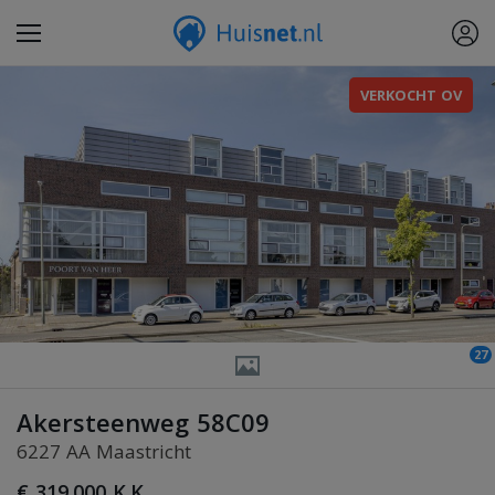
VERKOCHT OV
27
Akersteenweg 58C09
6227 AA Maastricht
€ 319.000 K.K.