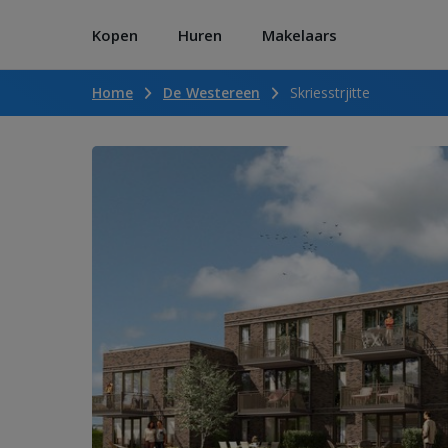
Kopen
Huren
Makelaars
Home
De Westereen
Skriesstrjitte