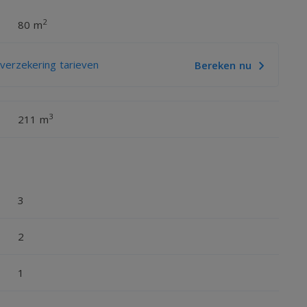
2
80 m
onder keuken en inclusief sanitair en tegelwerk (toilet
douchemengkraan met toebehoren);
erzekering tarieven
Bereken nu
n diverse opties mogelijk voor tegels, vensterbanken en
3
211 m
g mogelijk.
3
2
1