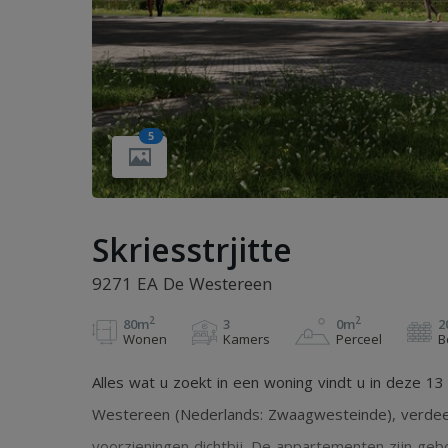
5
Skriesstrjitte
9271 EA De Westereen
2
2
80m
3
0m
2
Wonen
Kamers
Perceel
B
Alles wat u zoekt in een woning vindt u in deze 
Westereen (Nederlands: Zwaagwesteinde), verdeeld
voorzieningen dichtbij. De appartementen zijn geb