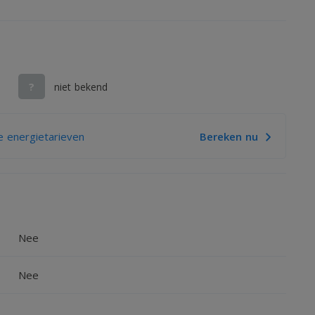
?
niet bekend
 energietarieven
Bereken nu
Nee
Nee