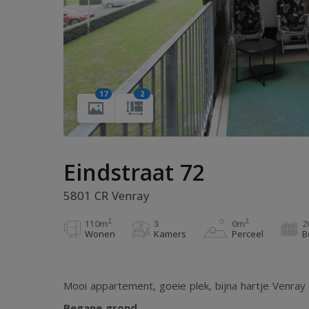
17
2
Eindstraat 72
5801 CR Venray
2
2
110m
3
0m
2
Wonen
Kamers
Perceel
B
Mooi appartement, goeie plek, bijna hartje Venray e
Begane grond