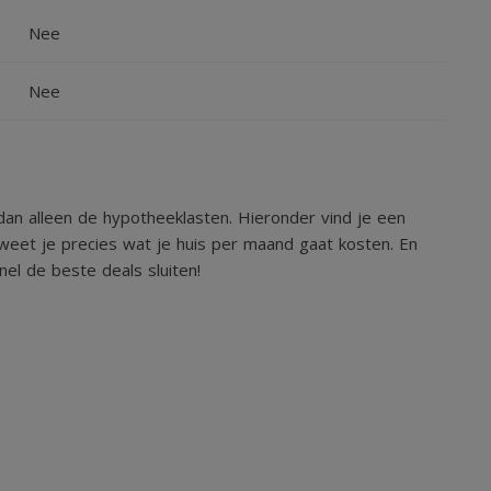
igbad en wastafel.
Nee
Nee
an alleen de hypotheeklasten. Hieronder vind je een
weet je precies wat je huis per maand gaat kosten. En
el de beste deals sluiten!
nen wanden, en lichtpunt. Toegang middels loopdeur.
 gebouw. Toegang via een ruime toerit met op afstand
aats.