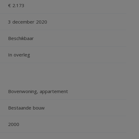
€ 2.173
3 december 2020
n hardhout met thermopane glaswerk. De binnenkozijnen
Beschikbaar
In overleg
olatie, geïsoleerde vloeren
rming middels radiatoren
Bovenwoning, appartement
spouwisolatie.
Bestaande bouw
2000