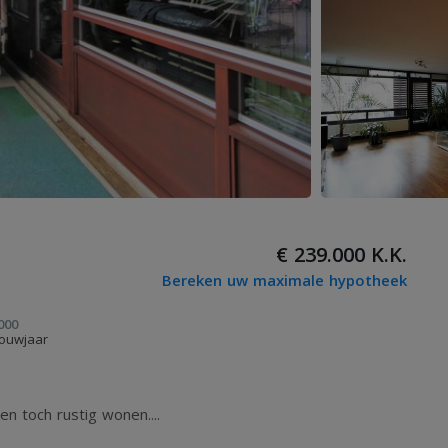
€ 239.000 K.K.
Bereken uw maximale hypotheek
000
ouwjaar
n toch rustig wonen....