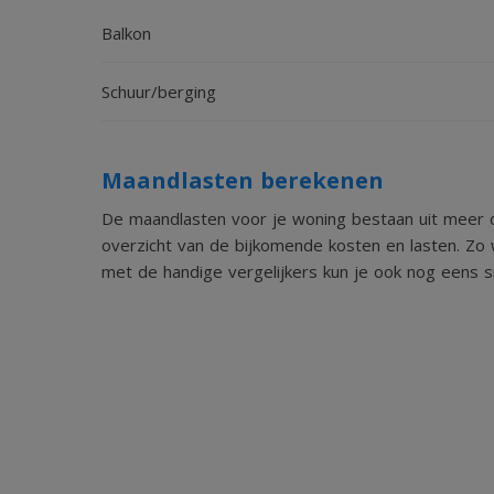
De badkamer is geheel betegeld en voorzien van l
Balkon
Schuur/berging
2
toilet (2 m
)
geheel betegeld
Maandlasten berekenen
Parkeerkelder en berging
De maandlasten voor je woning bestaan uit meer d
overzicht van de bijkomende kosten en lasten. Zo 
met de handige vergelijkers kun je ook nog eens sn
2
berging (7 m
)
Deze berging is voorzien van betonnen vloer, ste
Parkeren
De parkeerplaats is gelegen in de kelder van het
bedienbare poort. Het betreft één ruime parkeerpl