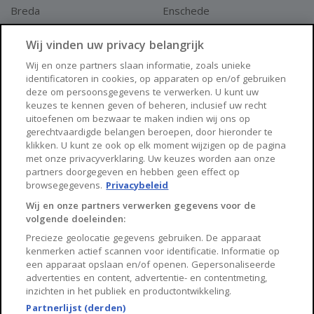
Breda
Enschede
Apeldoorn
Amersfoort
Wij vinden uw privacy belangrijk
Haarlem
Zaanstad
Wij en onze partners slaan informatie, zoals unieke
identificatoren in cookies, op apparaten op en/of gebruiken
Arnhem
Zwolle
deze om persoonsgegevens te verwerken. U kunt uw
keuzes te kennen geven of beheren, inclusief uw recht
Huisnet
uitoefenen om bezwaar te maken indien wij ons op
gerechtvaardigde belangen beroepen, door hieronder te
klikken. U kunt ze ook op elk moment wijzigen op de pagina
Over Huisnet
met onze privacyverklaring. Uw keuzes worden aan onze
partners doorgegeven en hebben geen effect op
Algemene voorwaarden
browsegegevens.
Privacybeleid
Privacybeleid
Wij en onze partners verwerken gegevens voor de
volgende doeleinden:
Contact
Precieze geolocatie gegevens gebruiken. De apparaat
Sitemap
kenmerken actief scannen voor identificatie. Informatie op
een apparaat opslaan en/of openen. Gepersonaliseerde
advertenties en content, advertentie- en contentmeting,
inzichten in het publiek en productontwikkeling.
Partnerlijst (derden)
Copyright 2026, Huisnet is onderdeel van Property Portals