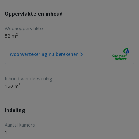
met ons op.
Oppervlakte en inhoud
Deze complete presentatie zowel tekst, maten,
Woonoppervlakte
2
52 m
afbeeldingen, tekeningen, enz. is geheel vrijblijvend. Er
kunnen geen rechten aan worden ontleend.
Woonverzekering nu berekenen
Inhoud van de woning
3
150 m
Indeling
Aantal kamers
1