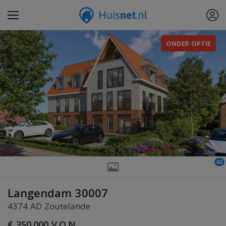
ONDER OPTIE
63
Langendam 30007
4374 AD Zoutelande
€ 350.000 V.O.N